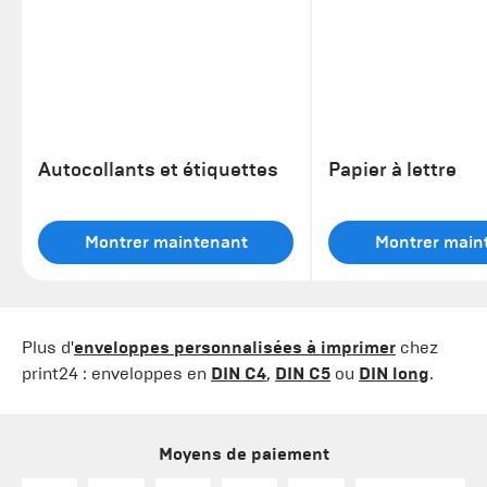
Autocollants et étiquettes
Papier à lettre
Montrer maintenant
Montrer main
Plus d'
enveloppes personnalisées à imprimer
chez
print24 : enveloppes en
DIN C4
,
DIN C5
ou
DIN long
.
Moyens de paiement