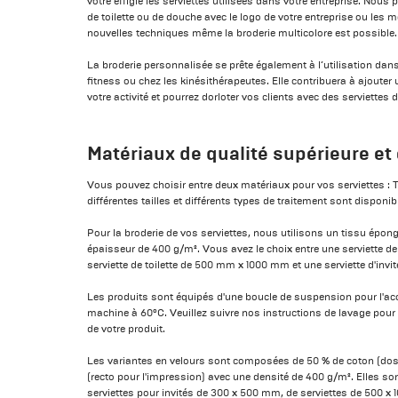
votre effigie les serviettes utilisées dans votre entreprise. Nous
de toilette ou de douche avec le logo de votre entreprise ou les m
nouvelles techniques même la broderie multicolore est possible.
La broderie personnalisée se prête également à l‘utilisation dans
fitness ou chez les kinésithérapeutes. Elle contribuera à ajoute
votre activité et pourrez dorloter vos clients avec des serviettes d
Matériaux de qualité supérieure et 
Vous pouvez choisir entre deux matériaux pour vos serviettes : T
différentes tailles et différents types de traitement sont dispon
Pour la broderie de vos serviettes, nous utilisons un tissu épon
épaisseur de 400 g/m². Vous avez le choix entre une serviette
serviette de toilette de 500 mm x 1000 mm et une serviette d'in
Les produits sont équipés d'une boucle de suspension pour l'acc
machine à 60°C. Veuillez suivre nos instructions de lavage pour
de votre produit.
Les variantes en velours sont composées de 50 % de coton (dos
(recto pour l'impression) avec une densité de 400 g/m². Elles s
serviettes pour invités de 300 x 500 mm, de serviettes de 500 x