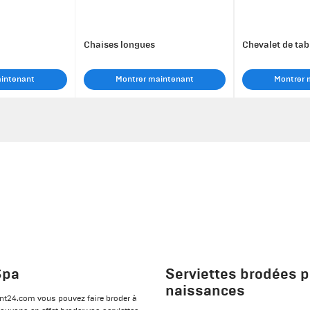
Chaises longues
Chevalet de tab
aintenant
Montrer maintenant
Montrer 
Spa
Serviettes brodées 
naissances
rint24.com vous pouvez faire broder à