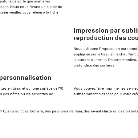
 Pantone de sorte que même les
erie. Nous nous ferons un plaisir de
éer veuillez vous référer à la fiche
Impression par subli
reproduction des cou
Nous utilisons l'impression par transf
appliquée sur le tissu en le chauffant. 
la surface du textile. De cette manière
profondeur des couleurs.
personnalisation
ttes en tissu et sur une surface de 170
Vous pouvez faire imprimer les serviet
es des hôtes ou les serviettes de
suffisamment d'espace pour votre créat
tabliers
peignoirs de bain
sweatshirts
t-shirt
s? Que ce soit des
, des
, des
ou des