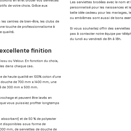
 pouvons en effet broder vos serviettes
Les serviettes brodées avec le nom et
otifs de votre choix. Grâce aux
personnalisé pour les naissances et l
belle idée cadeau pour les mariages,
ou emblèmes sont aussi de bons exem
 les centres de bien-être, les clubs de
r une touche de professionnalisme à
Si vous souhaitez offrir des serviette
e qualité.
pas à contacter notre équipe par télé
du lundi au vendredi de 8h à 18h.
excellente finition
issu ou Velour. En fonction du choix,
ibles dans chaque cas.
ge de haute qualité en 100% coton d'une
 de douche de 700 mm x 1400 mm, une
vité de 300 mm x 500 mm.
rochage et peuvent être lavés en
 que vous puissiez profiter longtemps
 absorbant) et de 50 % de polyester
ont disponibles sous forme de
 1000 mm, de serviettes de douche de