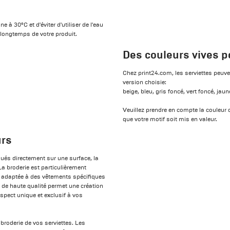
à 30°C et d'éviter d'utiliser de l'eau
r longtemps de votre produit.
Des couleurs vives po
Chez print24.com, les serviettes peuve
version choisie:
beige, bleu, gris foncé, vert foncé, jaun
Veuillez prendre en compte la couleur d
que votre motif soit mis en valeur.
urs
ués directement sur une surface, la
 La broderie est particulièrement
est adaptée à des vêtements spécifiques
rs de haute qualité permet une création
spect unique et exclusif à vos
broderie de vos serviettes. Les