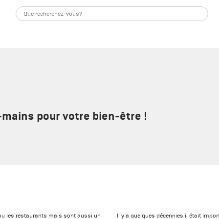
mains pour votre bien-être !
s ou les restaurants mais sont aussi un
Il y a quelques décennies il était impor