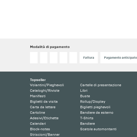
Modalità di pagamento
Fattura
Pagamento anticipat
Topseller
Volantini/Pieghevoli
Cartelle di presentazione
Cataloghi/Riviste
Libri
Manifesti
Buste
Biglietti da visita
Rollup/Display
Carta da lettere
Biglietti pieghevoli
Cartoline
Bandiere da esterno
Adesivi/Etichette
T-Shirts
Calendari
Bandiere
Block-notes
Scatole automontanti
Striscioni/Banner