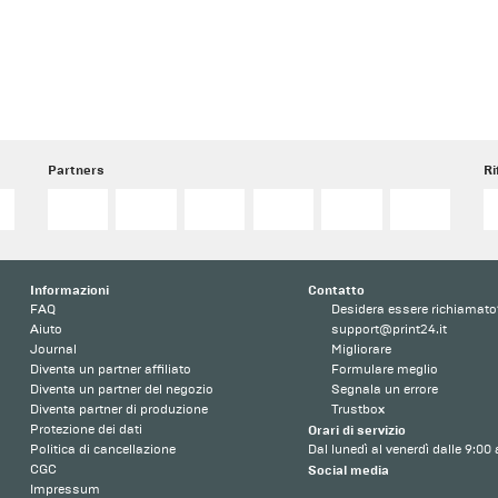
Partners
Ri
o
Informazioni
Contatto
FAQ
Desidera essere richiamato
Aiuto
support@print24.it
Journal
Migliorare
Diventa un partner affiliato
Formulare meglio
Diventa un partner del negozio
Segnala un errore
Diventa partner di produzione
Trustbox
Protezione dei dati
Orari di servizio
Politica di cancellazione
Dal lunedì al venerdì dalle 9:00 
CGC
Social media
Impressum