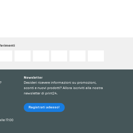
ferimenti
Newsletter
?
Desideri ricevere informazioni su promozioni,
sconti e nuovi prodotti? Allora iscriviti alla nostra
newsletter di print24.
Registrati adesso!
alle 17:00