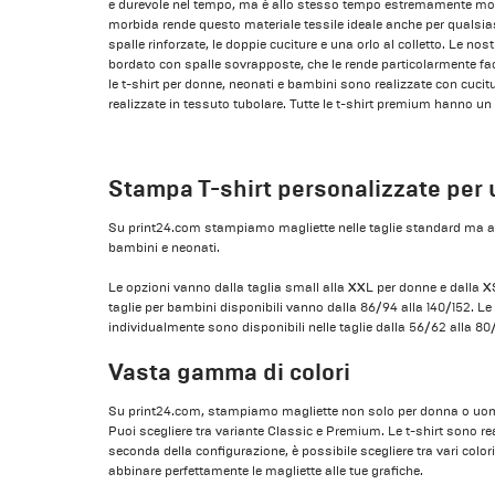
e durevole nel tempo, ma è allo stesso tempo estremamente mor
morbida rende questo materiale tessile ideale anche per qualsiasi 
spalle rinforzate, le doppie cuciture e una orlo al colletto. Le nos
bordato con spalle sovrapposte, che le rende particolarmente fac
le t-shirt per donne, neonati e bambini sono realizzate con cucitu
realizzate in tessuto tubolare. Tutte le t-shirt premium hanno u
Stampa T-shirt personalizzate per 
Su print24.com stampiamo magliette nelle taglie standard ma a
bambini e neonati.
Le opzioni vanno dalla taglia small alla XXL per donne e dalla XS
taglie per bambini disponibili vanno dalla 86/94 alla 140/152. L
individualmente sono disponibili nelle taglie dalla 56/62 alla 
Vasta gamma di colori
Su print24.com, stampiamo magliette non solo per donna o uom
Puoi scegliere tra variante Classic e Premium. Le t-shirt sono rea
seconda della configurazione, è possibile scegliere tra vari colo
abbinare perfettamente le magliette alle tue grafiche.