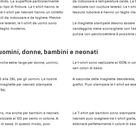
bido. La superficie particolarmente
da indossare a temperature calde. Le t-
tipo di finitura. Le t-shirt hanno le
realizzate con cuciture laterali. Le t-s
tre t-shirt per neonati hanno un colletto
tessuto tubolare e hanno un taglio cla
ili da indossare e da togliere. Mentre
re laterali, le t-shirt da uomo sono
Le magliette stampate devono essere l
n taglio moderno.
candeggina viene sconsigliata con l'asc
pulizia con percloroetilene è possibil
uomini, donne, bambini e neonati
nche extra-large per donne, uomini,
Le t-shirt sono realizzate al 100% in c
vari colori di base.
 alla 3XL per gli uomini. Le nostre
A seconda della maglietta desiderata, 
e magliette per neonati stampate
grafici. Puoi stampare le t-shirt ad es
80/86.
o, ma anche per bambini e neonati.
Le T-shirt per bambini sono stampate ne
lizzate al 100 per cento in cotone. A
neonati puoi scegliere tra t-shirt gial
ri di base. In questo modo, puoi
abbinare perfettamente il colore di bas