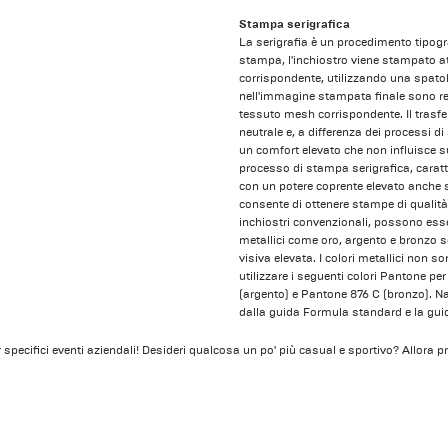
Stampa serigrafica
La serigrafia è un procedimento tipogr
stampa, l'inchiostro viene stampato a
corrispondente, utilizzando una spato
nell'immagine stampata finale sono re
tessuto mesh corrispondente. Il trasfe
neutrale e, a differenza dei processi 
un comfort elevato che non influisce sul
processo di stampa serigrafica, caratt
con un potere coprente elevato anche s
consente di ottenere stampe di qualità
inchiostri convenzionali, possono esser
metallici come oro, argento e bronzo s
visiva elevata. I colori metallici non 
utilizzare i seguenti colori Pantone pe
(argento) e Pantone 876 C (bronzo). Natu
dalla guida Formula standard e la gu
er specifici eventi aziendali! Desideri qualcosa un po' più casual e sportivo? Allora