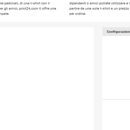
 pedonali, di una t-shirt con il
dipendenti o amici potrete utilizzare 
er gli amici, print24.com ti offre una
partire da una sola t-shirt a un prezz
mpate.
per ordine.
Configurazion