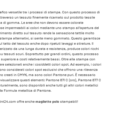
afico versatile tra i processi di stampa. Con questo processo di
ttraverso un tessuto finemente ricamato sul prodotto tessile
la di gomma. Le aree che non devono essere colorate
se impermeabili ai colori mediante uno stampo all'apertura del
rimento diretto sul tessuto rende la sensazione tattile molto
di stampa alternativi, si sente meno gommato. Questo garantisce
 tatto del tessuto anche dopo ripetuti lavaggi e stirature. Il
erizzato da una lunga durata e resistenza, produce colori ricchi
u tessuti scuri. Soprattutto per grandi ordini, questo processo
 superiore a costi relativamente bassi. Oltre alla stampa con
e selezionati anche i cosiddetti colori spot. Ad esempio, i colori
ono considerati colori spot esclusivi che offrono una rilevanza
sono creati in CMYK, ma sono colori Pantone puri. È necessario
r visualizzare questi elementi: Pantone 871 C (oro), Pantone 877 C
ralmente, sono disponibili anche tutti gli altri colori metallici
ida Formula metallica di Pantone.
magliette polo
 print24.com offre anche
stampabili!