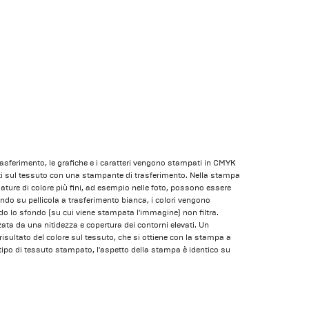
rasferimento, le grafiche e i caratteri vengono stampati in CMYK
iti sul tessuto con una stampante di trasferimento. Nella stampa
umature di colore più fini, ad esempio nelle foto, possono essere
ndo su pellicola a trasferimento bianca, i colori vengono
do lo sfondo (su cui viene stampata l'immagine) non filtra.
zata da una nitidezza e copertura dei contorni elevati. Un
risultato del colore sul tessuto, che si ottiene con la stampa a
ipo di tessuto stampato, l'aspetto della stampa è identico su