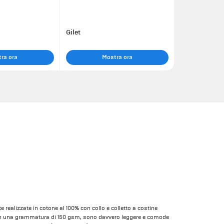
Gilet
ra ora
Mostra ora
e realizzate in cotone al 100% con collo e colletto a costine
 Con una grammatura di 150 gsm, sono davvero leggere e comode