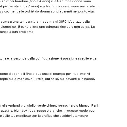
shirt per bambini (fino a 4 anni) e le t-shirt da donna sono
hirt per bambini (da 6 anni) e le t-shirt da uomo sono realizzate in
ssico, mentre le t-shirt da donna sono aderenti nel punto vita.
avate a una temperatura massima di 30°C. L'utilizzo della
iugatrice . È consigliata una stiratura tiepida e non calda. La
e senza alcun problema.
otone e, a seconda della configurazione, è possibile scegliere tra
sono disponibili fino a due aree di stampa per i tuoi motivi
empio sulla manica, sul retro, sul collo, sul davanti e in basso.
lle varianti blu, giallo, verde chiaro, rosso, nero o bianco. Per i
le, azzurre, blu navy, rosa, rosse o bianche. In questo modo puoi
e delle tue magliette con la grafica che desideri stampare.