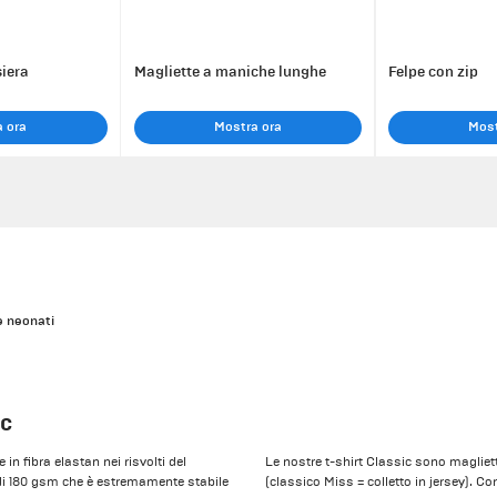
siera
Magliette a maniche lunghe
Felpe con zip
 ora
Mostra ora
Most
e neonati
ic
n fibra elastan nei risvolti del
Le nostre t-shirt Classic sono magliett
 di 180 gsm che è estremamente stabile
(classico Miss = colletto in jersey).