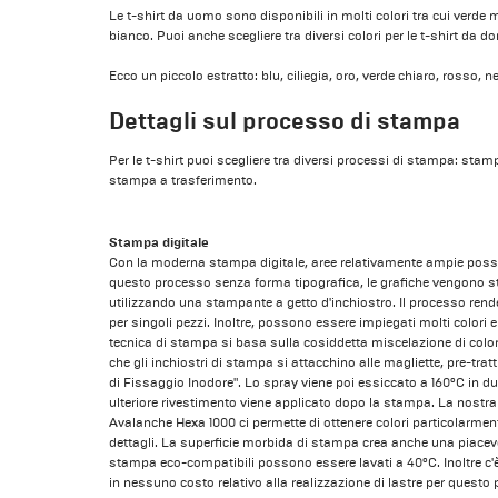
Le t-shirt da uomo sono disponibili in molti colori tra cui verde m
bianco. Puoi anche scegliere tra diversi colori per le t-shirt da d
Ecco un piccolo estratto: blu, ciliegia, oro, verde chiaro, rosso, 
Dettagli sul processo di stampa
Per le t-shirt puoi scegliere tra diversi processi di stampa: stam
stampa a trasferimento.
Stampa digitale
Con la moderna stampa digitale, aree relativamente ampie poss
questo processo senza forma tipografica, le grafiche vengono s
utilizzando una stampante a getto d'inchiostro. Il processo rend
per singoli pezzi. Inoltre, possono essere impiegati molti colori
tecnica di stampa si basa sulla cosiddetta miscelazione di colori
che gli inchiostri di stampa si attacchino alle magliette, pre-tra
di Fissaggio Inodore". Lo spray viene poi essiccato a 160°C in d
ulteriore rivestimento viene applicato dopo la stampa. La nostra
Avalanche Hexa 1000 ci permette di ottenere colori particolarment
dettagli. La superficie morbida di stampa crea anche una piacevol
stampa eco-compatibili possono essere lavati a 40°C. Inoltre c'è 
in nessuno costo relativo alla realizzazione di lastre per ques