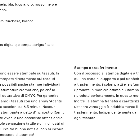
ela, blu, fucsia, oro, rosso, nero e
onna.
nero, turchese, bianco.
pa digitale, stampa serigrafica e
Stampa a trasferimento
ono essere stampate su tessuti. In
Con il processo si stampa digitale a t
tampate direttamente sui tessuti
su una carta di supporto e poi trasfer
e possibili anche stampe individuali
a trasferimento, i colori piatti e le sf
 e sfumature cromatiche, poiché la
riprodotti in maniera ottimale. Stampa
 sottrattiva di CMYK. Per garantire
riprodotti perfettamente, in questo mo
ttiamo i tessuti con uno spray "Agente
Inoltre, la stampa transfer è caratteriz
ue sessioni da 6.5 minuti. Nessun
ulteriore vantaggio è indubbiamente il 
 stampante a getto d'inchiostro Kornit
trasferimento. Indipendentemente dal t
e vivaci e una eccellente attenzione ai
ogni tessuto.
e sensazione tattile e gli inchiostri di
un'altra buona notizia: non si incorre
to processo di stampa!