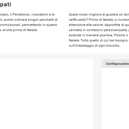
mpati
enzero, il Panettone, i mandarini e le
Quale modo migliore di gustare un dolc
, potrai ordinare singoli pacchetti di
caffè caldo? Prima di Natale, ci riun
i promozionali, permettendo in questo
attenzione alle calorie. Approfitta di q
e, anche prima di Natale.
cannella in confezioni personalizzate, p
azienda in maniera positiva. Mostra il
Natale. Tutto quello di cui hai bisog
sull'imballaggio di ogni biscotto.
Configurazion