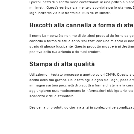
I piccoli pezzi di biscotto sono confezionati in una pellicola bia
millimetri. Quest'area è parzialmente disponibile per la stampa. 
loghi nell'area visibile frontale di 50 x 90 millimetri.
Biscotti alla cannella a forma di ste
Il nome Lambertz è sinonimo di deliziosi prodotti da forno da gene
cannella a forma di stella sono realizzati con una miscela di no
strato di glassa luccicante. Questo prodotto mostrerà ai destin
positiva della tua azienda e dei tuoi prodotti.
Stampa di alta qualità
Utilizziamo il testato processo a quattro colori CMYK. Questo sign
scelta della tua grafica. Dalle foto agli slogan e ai loghi, possia
immagini sui tuoi pacchetti di biscotti a forma di stella alla c
aggiungiamo automaticamente le informazioni obbligatorie relativ
scadenza e del distributore.
Desideri altri prodotti dolciari natalizi in confezioni personaliz