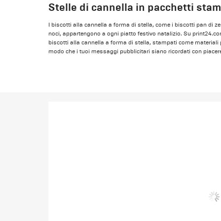
Stelle di cannella in pacchetti sta
I biscotti alla cannella a forma di stella, come i biscotti pan di z
noci, appartengono a ogni piatto festivo natalizio. Su print24.com
biscotti alla cannella a forma di stella, stampati come material
modo che i tuoi messaggi pubblicitari siano ricordati con piacer