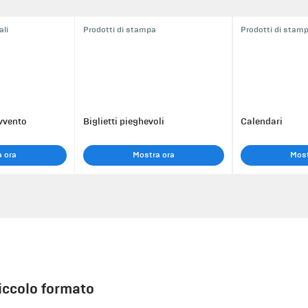
ali
Prodotti di stampa
Prodotti di stam
Avvento
Biglietti pieghevoli
Calendari
 ora
Mostra ora
Most
piccolo formato