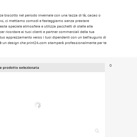
e biscotto nel periodo invernale con una tazza di tè, cacao o
iamo, ci mettiamo comodi e festeggiamo senza prestare
uesta speciale atmosfera e utilizza pacchetti di stelle alla
er ricordare ai tuoi clienti e partner commerciali della tua
 tuo apprezzamento verso i tuoi dipendenti con un bell'augurio di
no è un design che print24.com stamperà professionalmente per te
0
e prodotto selezionata