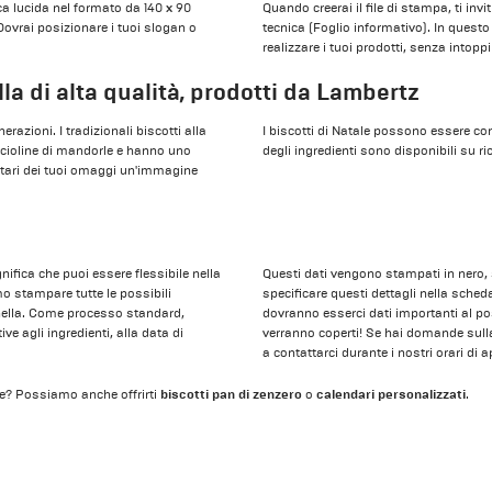
nca lucida nel formato da 140 x 90
Quando creerai il file di stampa, ti inv
Dovrai posizionare i tuoi slogan o
tecnica (Foglio informativo). In quest
realizzare i tuoi prodotti, senza intopp
lla di alta qualità, prodotti da Lambertz
razioni. I tradizionali biscotti alla
I biscotti di Natale possono essere cons
ccioline di mandorle e hanno uno
degli ingredienti sono disponibili su ri
atari dei tuoi omaggi un'immagine
ifica che puoi essere flessibile nella
Questi dati vengono stampati in nero
mo stampare tutte le possibili
specificare questi dettagli nella sched
annella. Come processo standard,
dovranno esserci dati importanti al pos
e agli ingredienti, alla data di
verranno coperti! Se hai domande sulla 
a contattarci durante i nostri orari di 
biscotti pan di zenzero
calendari personalizzati
zate? Possiamo anche offrirti
o
.