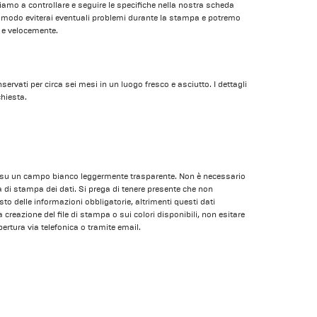
itiamo a controllare e seguire le specifiche nella nostra scheda
o modo eviterai eventuali problemi durante la stampa e potremo
i e velocemente.
ervati per circa sei mesi in un luogo fresco e asciutto. I dettagli
chiesta.
, su un campo bianco leggermente trasparente. Non è necessario
a di stampa dei dati. Si prega di tenere presente che non
to delle informazioni obbligatorie, altrimenti questi dati
creazione del file di stampa o sui colori disponibili, non esitare
apertura via telefonica o tramite email.