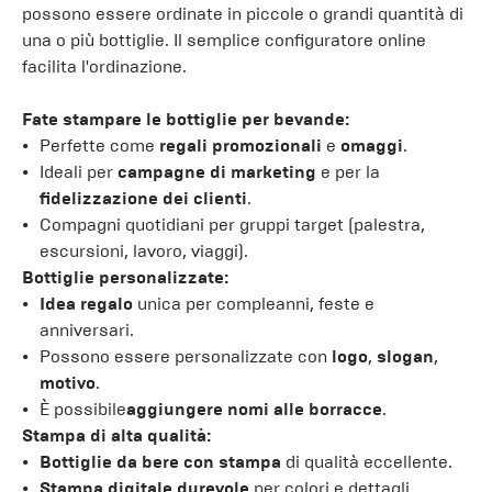
possono essere ordinate in piccole o grandi quantità di
una o più bottiglie. Il semplice configuratore online
facilita l'ordinazione.
Fate stampare le bottiglie per bevande:
Perfette come
regali promozionali
e
omaggi
.
Ideali per
campagne di marketing
e per la
fidelizzazione dei clienti
.
Compagni quotidiani per gruppi target (palestra,
escursioni, lavoro, viaggi).
Bottiglie personalizzate:
Idea regalo
unica per compleanni, feste e
anniversari.
Possono essere personalizzate con
logo
,
slogan
,
motivo
.
È possibile
aggiungere nomi alle borracce
.
Stampa di alta qualità:
Bottiglie da bere con stampa
di qualità eccellente.
Stampa digitale durevole
per colori e dettagli