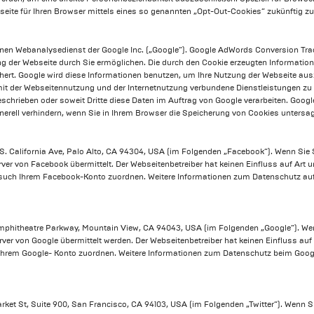
eite für Ihren Browser mittels eines so genannten „Opt-Out-Cookies“ zukünftig zu
nen Webanalysedienst der Google Inc. („Google“). Google AdWords Conversion Trac
g der Webseite durch Sie ermöglichen. Die durch den Cookie erzeugten Informatio
hert. Google wird diese Informationen benutzen, um Ihre Nutzung der Webseite aus
it der Webseitennutzung und der Internetnutzung verbundene Dienstleistungen zu 
eschrieben oder soweit Dritte diese Daten im Auftrag von Google verarbeiten. Googl
erell verhindern, wenn Sie in Ihrem Browser die Speicherung von Cookies untersa
 S. California Ave, Palo Alto, CA 94304, USA (im Folgenden „Facebook“). Wenn Sie S
ver von Facebook übermittelt. Der Webseitenbetreiber hat keinen Einfluss auf Ar
esuch Ihrem Facebook-Konto zuordnen. Weitere Informationen zum Datenschutz auf
Amphitheatre Parkway, Mountain View, CA 94043, USA (im Folgenden „Google“). Wenn 
ver von Google übermittelt werden. Der Webseitenbetreiber hat keinen Einfluss au
 Ihrem Google- Konto zuordnen. Weitere Informationen zum Datenschutz beim Google
arket St, Suite 900, San Francisco, CA 94103, USA (im Folgenden „Twitter“). Wenn Si