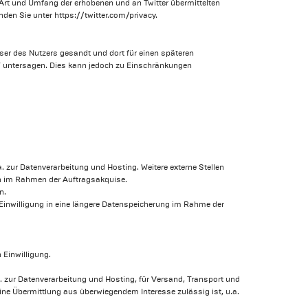
 Art und Umfang der erhobenen und an Twitter übermittelten
nden Sie unter https://twitter.com/privacy.
ser des Nutzers gesandt und dort für einen späteren
s“ untersagen. Dies kann jedoch zu Einschränkungen
a. zur Datenverarbeitung und Hosting. Weitere externe Stellen
ten im Rahmen der Auftragsakquise.
n.
Einwilligung in eine längere Datenspeicherung im Rahme der
 Einwilligung.
a. zur Datenverarbeitung und Hosting, für Versand, Transport und
 eine Übermittlung aus überwiegendem Interesse zulässig ist, u.a.