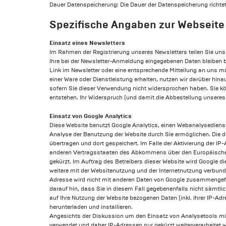
Dauer Datenspeicherung: Die Dauer der Datenspeicherung richtet
Spezifische Angaben zur Webseite
Einsatz eines Newsletters
Im Rahmen der Registrierung unseres Newsletters teilen Sie uns
Ihre bei der Newsletter-Anmeldung eingegebenen Daten bleiben b
Link im Newsletter oder eine entsprechende Mitteilung an uns 
einer Ware oder Dienstleistung erhalten, nutzen wir darüber hina
sofern Sie dieser Verwendung nicht widersprochen haben. Sie kö
entstehen. Ihr Widerspruch (und damit die Abbestellung unsere
Einsatz von Google Analytics
Diese Website benutzt Google Analytics, einen Webanalysedienst 
Analyse der Benutzung der Website durch Sie ermöglichen. Die d
übertragen und dort gespeichert. Im Falle der Aktivierung der I
anderen Vertragsstaaten des Abkommens über den Europäischen W
gekürzt. Im Auftrag des Betreibers dieser Website wird Google
weitere mit der Websitenutzung und der Internetnutzung verbun
Adresse wird nicht mit anderen Daten von Google zusammengeführ
darauf hin, dass Sie in diesem Fall gegebenenfalls nicht sämtl
auf Ihre Nutzung der Website bezogenen Daten (inkl. Ihrer IP-A
herunterladen und installieren.
Angesichts der Diskussion um den Einsatz von Analysetools mit
verwendet und daher IP-Adressen nur gekürzt weiterverarbeitet w