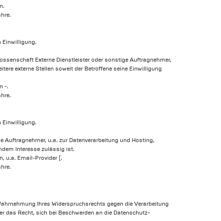
n.
hre.
 Einwilligung.
nossenschaft Externe Dienstleister oder sonstige Auftragnehmer,
ere externe Stellen soweit der Betroffene seine Einwilligung
 -.
hre.
 Einwilligung.
ige Auftragnehmer, u.a. zur Datenverarbeitung und Hosting,
ndem Interesse zulässig ist.
 u.a. Email-Provider [.
hre.
r Wahrnehmung Ihres Widerspruchsrechts gegen die Verarbeitung
rner das Recht, sich bei Beschwerden an die Datenschutz-