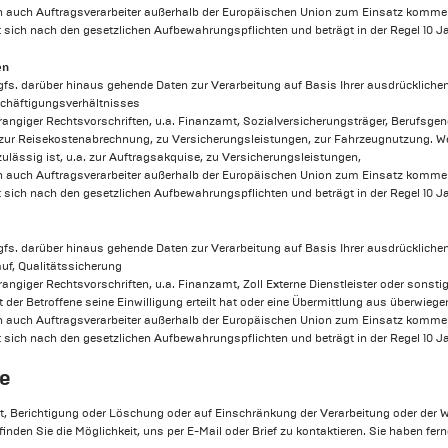
n auch Auftragsverarbeiter außerhalb der Europäischen Union zum Einsatz komme
 sich nach den gesetzlichen Aufbewahrungspflichten und beträgt in der Regel 10 Ja
en
gfs. darüber hinaus gehende Daten zur Verarbeitung auf Basis Ihrer ausdrücklichen
chäftigungsverhältnisses
rrangiger Rechtsvorschriften, u.a. Finanzamt, Sozialversicherungsträger, Berufsge
zur Reisekostenabrechnung, zu Versicherungsleistungen, zur Fahrzeugnutzung. Weit
zulässig ist, u.a. zur Auftragsakquise, zu Versicherungsleistungen,
n auch Auftragsverarbeiter außerhalb der Europäischen Union zum Einsatz kommen
 sich nach den gesetzlichen Aufbewahrungspflichten und beträgt in der Regel 10 Ja
gfs. darüber hinaus gehende Daten zur Verarbeitung auf Basis Ihrer ausdrücklichen
uf, Qualitätssicherung
rangiger Rechtsvorschriften, u.a. Finanzamt, Zoll Externe Dienstleister oder sonst
der Betroffene seine Einwilligung erteilt hat oder eine Übermittlung aus überwiege
 auch Auftragsverarbeiter außerhalb der Europäischen Union zum Einsatz kommen,
 sich nach den gesetzlichen Aufbewahrungspflichten und beträgt in der Regel 10 Ja
te
ft, Berichtigung oder Löschung oder auf Einschränkung der Verarbeitung oder de
inden Sie die Möglichkeit, uns per E-Mail oder Brief zu kontaktieren. Sie haben fe