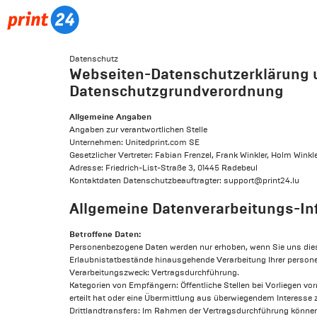
Datenschutz
Webseiten-Datenschutzerklärung un
Datenschutzgrundverordnung
Allgemeine Angaben
Angaben zur verantwortlichen Stelle
Unternehmen: Unitedprint.com SE
Gesetzlicher Vertreter: Fabian Frenzel, Frank Winkler, Holm Winkl
Adresse: Friedrich-List-Straße 3, 01445 Radebeul
Kontaktdaten Datenschutzbeauftragter:
support@print24.lu
Allgemeine Datenverarbeitungs-In
Betroffene Daten:
Personenbezogene Daten werden nur erhoben, wenn Sie uns diese
Erlaubnistatbestände hinausgehende Verarbeitung Ihrer personen
Verarbeitungszweck: Vertragsdurchführung.
Kategorien von Empfängern: Öffentliche Stellen bei Vorliegen vor
erteilt hat oder eine Übermittlung aus überwiegendem Interesse z
Drittlandtransfers: Im Rahmen der Vertragsdurchführung könne