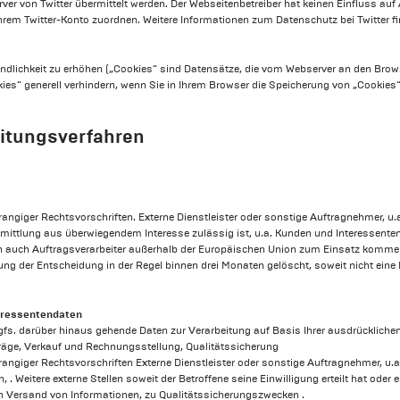
er von Twitter übermittelt werden. Der Webseitenbetreiber hat keinen Einfluss auf
Ihrem Twitter-Konto zuordnen. Weitere Informationen zum Datenschutz bei Twitter fi
ndlichkeit zu erhöhen („Cookies“ sind Datensätze, die vom Webserver an den Brow
ies“ generell verhindern, wenn Sie in Ihrem Browser die Speicherung von „Cookie
itungsverfahren
rangiger Rechtsvorschriften. Externe Dienstleister oder sonstige Auftragnehmer, u.
Übermittlung aus überwiegendem Interesse zulässig ist, u.a. Kunden und Interessen
n auch Auftragsverarbeiter außerhalb der Europäischen Union zum Einsatz komme
g der Entscheidung in der Regel binnen drei Monaten gelöscht, soweit nicht eine 
eressentendaten
gfs. darüber hinaus gehende Daten zur Verarbeitung auf Basis Ihrer ausdrücklichen
räge, Verkauf und Rechnungsstellung, Qualitätssicherung
rrangiger Rechtsvorschriften Externe Dienstleister oder sonstige Auftragnehmer, u.
. Weitere externe Stellen soweit der Betroffene seine Einwilligung erteilt hat oder
n Versand von Informationen, zu Qualitätssicherungszwecken .