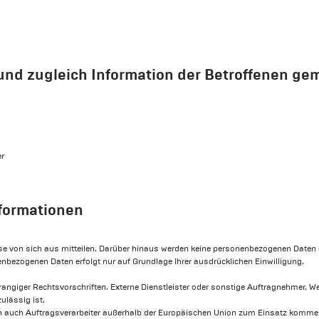
d zugleich Information der Betroffenen gemäß
er
formationen
 von sich aus mitteilen. Darüber hinaus werden keine personenbezogenen Daten er
bezogenen Daten erfolgt nur auf Grundlage Ihrer ausdrücklichen Einwilligung.
rangiger Rechtsvorschriften. Externe Dienstleister oder sonstige Auftragnehmer. Wei
ulässig ist.
n auch Auftragsverarbeiter außerhalb der Europäischen Union zum Einsatz komme