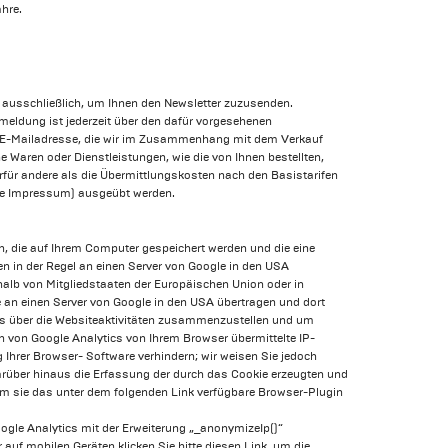
hre.
r ausschließlich, um Ihnen den Newsletter zuzusenden.
meldung ist jederzeit über den dafür vorgesehenen
hre E-Mailadresse, die wir im Zusammenhang mit dem Verkauf
e Waren oder Dienstleistungen, wie die von Ihnen bestellten,
rfür andere als die Übermittlungskosten nach den Basistarifen
ehe Impressum) ausgeübt werden.
n, die auf Ihrem Computer gespeichert werden und die eine
n in der Regel an einen Server von Google in den USA
rhalb von Mitgliedstaaten der Europäischen Union oder in
an einen Server von Google in den USA übertragen und dort
rts über die Websiteaktivitäten zusammenzustellen und um
 von Google Analytics von Ihrem Browser übermittelte IP-
Ihrer Browser- Software verhindern; wir weisen Sie jedoch
arüber hinaus die Erfassung der durch das Cookie erzeugten und
dem sie das unter dem folgenden Link verfügbare Browser-Plugin
gle Analytics mit der Erweiterung „_anonymizeIp()“
auf mobilen Geräten klicken Sie bitte diesen Link, um die