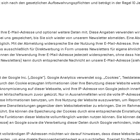
 sich nach den gesetzlichen Aufbewahrungspflichten und beträgt in der Regel 10 Ja
 Ihre E-Mail-Adresse und optional weitere Daten mit. Diese Angaben verwenden wi
ei uns gespeichert, bis Sie sich wieder von unserem Newsletter abmelden. Eine Ab
möglich. Mit der Abmeldung widerspreche Sie der Nutzung Ihrer E-Mail-Adresse. I
us ausschließlich für Direktwerbung in Form unseres Newsletters für eigene ähnlich
nnen der Verwendung Ihrer E-Mail-Adresse jederzeit widersprechen, ohne dass hie
s Newsletters) kann durch entsprechende Nachricht an unsere E-Mail-Adresse (si
der Google Inc. („Google“). Google Analytics verwendet sog. „Cookies“, Textdateie
urch den Cookie erzeugten Informationen über Ihre Benutzung dieser Website werde
P-Anonymisierung auf dieser Webseite, wird Ihre IP-Adresse von Google jedoch inne
irtschaftsraum zuvor gekürzt. Nur in Ausnahmefällen wird die volle IP-Adresse 
 diese Informationen benutzen, um Ihre Nutzung der Website auszuwerten, um Repo
dene Dienstleistungen gegenüber dem Websitebetreiber zu erbringen. Die im Rahmen
t. Sie können die Speicherung der Cookies durch eine entsprechende Einstellung 
iche Funktionen dieser Website vollumfänglich werden nutzen können. Sie können d
dresse) an Google sowie die Verarbeitung dieser Daten durch Google verhindern, in
 vollständigen IP-Adressen möchten wir darauf hinweisen, dass diese Website Goo
erden, um eine direkte Personenbeziehbarkeit auszuschließen. Speziell für Browser 