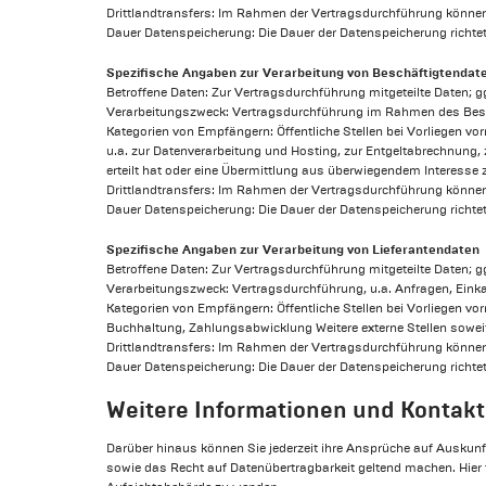
Drittlandtransfers: Im Rahmen der Vertragsdurchführung könne
Dauer Datenspeicherung: Die Dauer der Datenspeicherung richtet
Spezifische Angaben zur Verarbeitung von Beschäftigtendat
Betroffene Daten: Zur Vertragsdurchführung mitgeteilte Daten; g
Verarbeitungszweck: Vertragsdurchführung im Rahmen des Bes
Kategorien von Empfängern: Öffentliche Stellen bei Vorliegen vo
u.a. zur Datenverarbeitung und Hosting, zur Entgeltabrechnung, 
erteilt hat oder eine Übermittlung aus überwiegendem Interesse 
Drittlandtransfers: Im Rahmen der Vertragsdurchführung könne
Dauer Datenspeicherung: Die Dauer der Datenspeicherung richtet
Spezifische Angaben zur Verarbeitung von Lieferantendaten
Betroffene Daten: Zur Vertragsdurchführung mitgeteilte Daten; g
Verarbeitungszweck: Vertragsdurchführung, u.a. Anfragen, Einka
Kategorien von Empfängern: Öffentliche Stellen bei Vorliegen vor
Buchhaltung, Zahlungsabwicklung Weitere externe Stellen soweit 
Drittlandtransfers: Im Rahmen der Vertragsdurchführung können
Dauer Datenspeicherung: Die Dauer der Datenspeicherung richtet
Weitere Informationen und Kontak
Darüber hinaus können Sie jederzeit ihre Ansprüche auf Auskun
sowie das Recht auf Datenübertragbarkeit geltend machen. Hier f