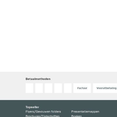
Betaalmethoden
Factuur
Vooruitbetaling
Topseller
Flyers/Gevouwen folders
Presentatiemappen
Brochures/Tijdschriften
Boeken