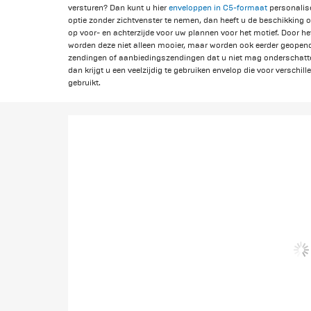
versturen? Dan kunt u hier
enveloppen in C5-formaat
personalise
optie zonder zichtvenster te nemen, dan heeft u de beschikking
op voor- en achterzijde voor uw plannen voor het motief. Door h
worden deze niet alleen mooier, maar worden ook eerder geopend
zendingen of aanbiedingszendingen dat u niet mag onderschatten
dan krijgt u een veelzijdig te gebruiken envelop die voor versch
gebruikt.