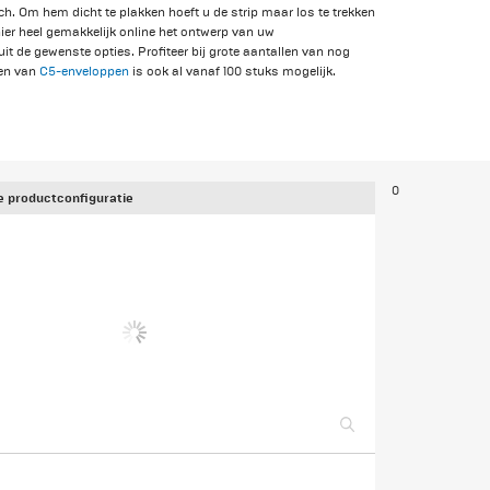
sch. Om hem dicht te plakken hoeft u de strip maar los te trekken
hier heel gemakkelijk online het ontwerp van uw
t de gewenste opties. Profiteer bij grote aantallen van nog
ken van
C5-enveloppen
is ook al vanaf 100 stuks mogelijk.
0
 productconfiguratie