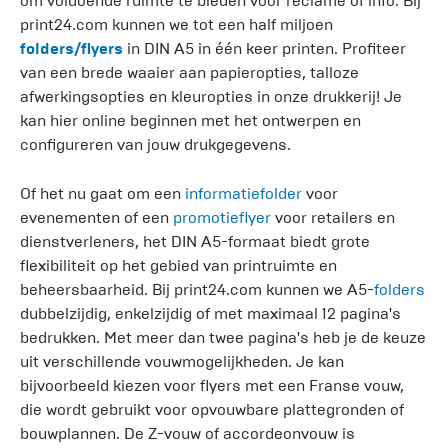
om voldoende ruimte te bieden voor reclame of info. Bij
print24.com kunnen we tot een half miljoen
folders/flyers
in DIN A5 in één keer printen. Profiteer
van een brede waaier aan papieropties, talloze
afwerkingsopties en kleuropties in onze drukkerij! Je
kan hier online beginnen met het ontwerpen en
configureren van jouw drukgegevens.
Of het nu gaat om een
informatiefolder
voor
evenementen of een
promotieflyer
voor retailers en
dienstverleners, het DIN A5-formaat biedt grote
flexibiliteit op het gebied van printruimte en
beheersbaarheid. Bij print24.com kunnen we A5-
folders
dubbelzijdig, enkelzijdig of met maximaal 12 pagina's
bedrukken. Met meer dan twee pagina's heb je de keuze
uit verschillende vouwmogelijkheden. Je kan
bijvoorbeeld kiezen voor flyers met een Franse vouw,
die wordt gebruikt voor opvouwbare plattegronden of
bouwplannen. De Z-vouw of accordeonvouw is