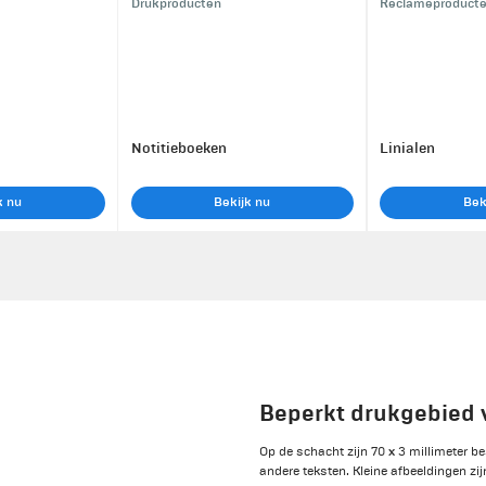
Drukproducten
Reclameproduct
Notitieboeken
Linialen
k nu
Bekijk nu
Bek
Beperkt drukgebied
Op de schacht zijn 70 x 3 millimeter b
andere teksten. Kleine afbeeldingen zi