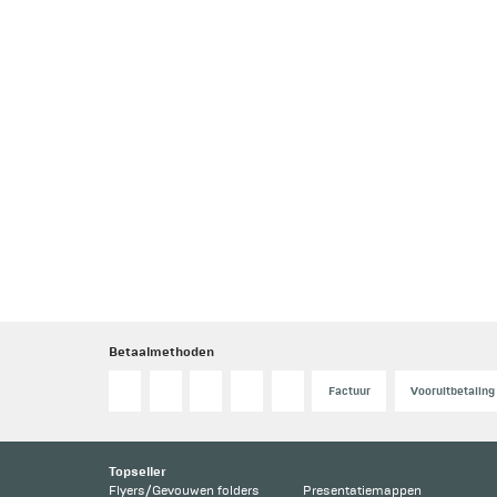
Betaalmethoden
Factuur
Vooruitbetaling
Topseller
Flyers/Gevouwen folders
Presentatiemappen