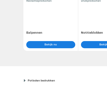
Reclameproducten
Drukproducten
Balpennen
Notitieblokken
Bekijk nu
Bekij
Potloden bedrukken