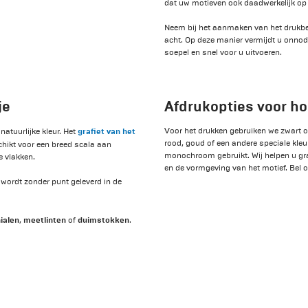
dat uw motieven ook daadwerkelijk op
Neem bij het aanmaken van het drukbes
acht. Op deze manier vermijdt u onnod
soepel en snel voor u uitvoeren.
je
Afdrukopties voor hog
grafiet van het
Voor het drukken gebruiken we zwart of
 natuurlijke kleur. Het
rood, goud of een andere speciale kleu
hikt voor een breed scala aan
monochroom gebruikt. Wij helpen u gra
e vlakken.
en de vormgeving van het motief. Bel
wordt zonder punt geleverd in de
nialen
meetlinten
duimstokken
,
of
.