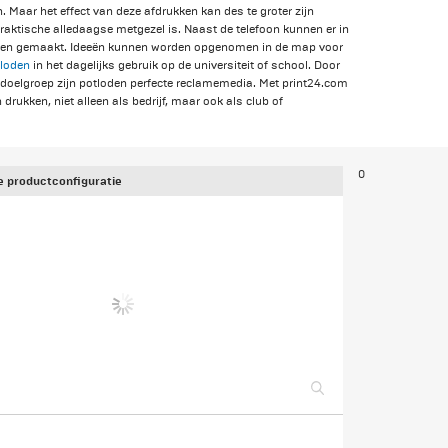
 Maar het effect van deze afdrukken kan des te groter zijn
praktische alledaagse metgezel is. Naast de telefoon kunnen er in
en gemaakt. Ideeën kunnen worden opgenomen in de map voor
loden
in het dagelijks gebruik op de universiteit of school. Door
e doelgroep zijn potloden perfecte reclamemedia. Met print24.com
drukken, niet alleen als bedrijf, maar ook als club of
0
 productconfiguratie