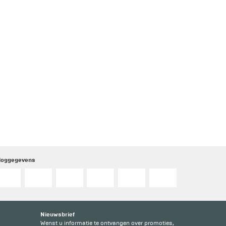
nloggegevens
Nieuwsbrief
Wenst u informatie te ontvangen over promoties,