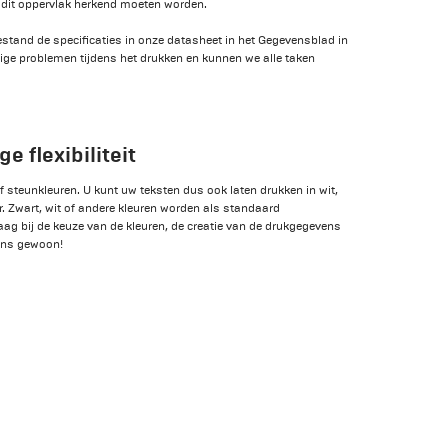
 dit oppervlak herkend moeten worden.
tand de specificaties in onze datasheet in het Gegevensblad in
ige problemen tijdens het drukken en kunnen we alle taken
e flexibiliteit
 steunkleuren. U kunt uw teksten dus ook laten drukken in wit,
r. Zwart, wit of andere kleuren worden als standaard
ag bij de keuze van de kleuren, de creatie van de drukgegevens
 ons gewoon!