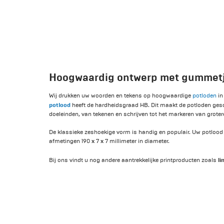
Hoogwaardig ontwerp met gummet
Wij drukken uw woorden en tekens op hoogwaardige
potloden
in
potlood
heeft de hardheidsgraad HB. Dit maakt de potloden gesc
doeleinden, van tekenen en schrijven tot het markeren van groter
De klassieke zeshoekige vorm is handig en populair. Uw potlood 
afmetingen 190 x 7 x 7 millimeter in diameter.
li
Bij ons vindt u nog andere aantrekkelijke printproducten zoals