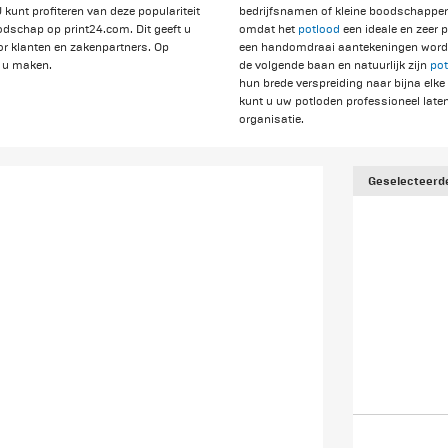
U kunt profiteren van deze populariteit
bedrijfsnamen of kleine boodschappen.
dschap op print24.com. Dit geeft u
omdat het
potlood
een ideale en zeer 
or klanten en zakenpartners. Op
een handomdraai aantekeningen word
r u maken.
de volgende baan en natuurlijk zijn
pot
hun brede verspreiding naar bijna elk
kunt u uw potloden professioneel laten 
organisatie.
Geselecteerde