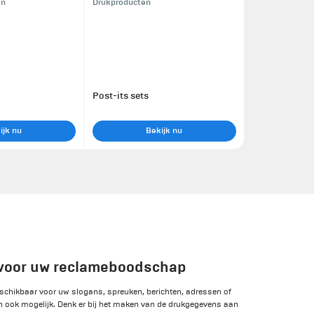
en
Drukproducten
Post-its sets
ijk nu
Bekijk nu
 voor uw reclameboodschap
eschikbaar voor uw slogans, spreuken, berichten, adressen of
jn ook mogelijk. Denk er bij het maken van de drukgegevens aan