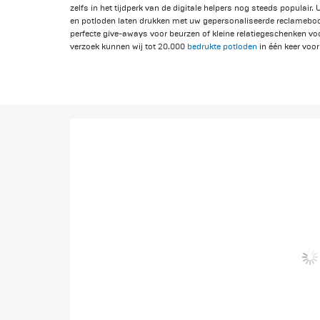
zelfs in het tijdperk van de digitale helpers nog steeds populair. 
en potloden laten drukken met uw gepersonaliseerde reclameboo
perfecte give-aways voor beurzen of kleine relatiegeschenken vo
verzoek kunnen wij tot 20.000
bedrukte potloden
in één keer voo