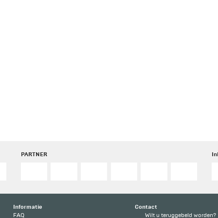
PARTNER
I
Informatie
Contact
FAQ
Wilt u teruggebeld worden?