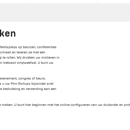
kken
afeldisplays op beurzen, conferenties
ormaat en leveren ze met een
 te rollen. Wij drukken uw motieven in
n trekvast vinylweefsel. U kunt uw
evenement, congres of beurs.
s u uw Mini Rollups bijzonder snel
ere bedrukking en verzending aan een
e maken. U kunt hier beginnen met het online configureren van uw drukorder en profi