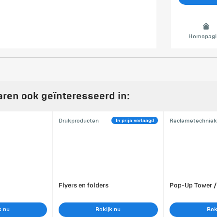
Homepagi
aren ook geïnteresseerd in:
In prijs verlaagd
Drukproducten
Reclametechniek
Flyers en folders
Pop-Up Tower /
k nu
Bekijk nu
Bek