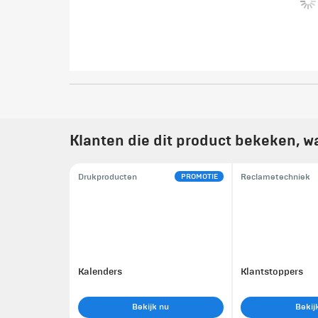
Klanten die dit product bekeken, w
PROMOTIE
Drukproducten
Reclametechniek
Kalenders
Klantstoppers
Bekijk nu
Bekij