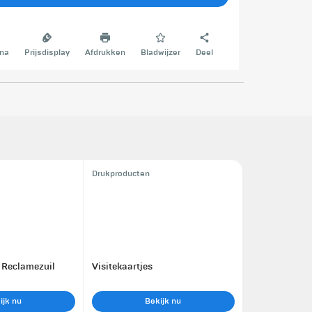
na
Prijsdisplay
Afdrukken
Bladwijzer
Deel
Drukproducten
 Reclamezuil
Visitekaartjes
ijk nu
Bekijk nu