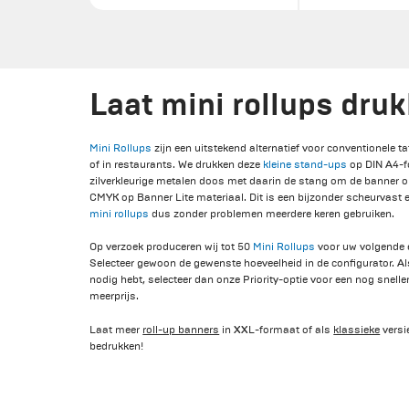
Laat mini rollups dru
Mini Rollups
zijn een uitstekend alternatief voor conventionele t
of in restaurants. We drukken deze
kleine stand-ups
op DIN A4-f
zilverkleurige metalen doos met daarin de stang om de banner op
CMYK op Banner Lite materiaal. Dit is een bijzonder scheurvast e
mini rollups
dus zonder problemen meerdere keren gebruiken.
Op verzoek produceren wij tot 50
Mini Rollups
voor uw volgende 
Selecteer gewoon de gewenste hoeveelheid in de configurator. Al
nodig hebt, selecteer dan onze Priority-optie voor een nog snell
meerprijs.
Laat meer
roll-up banners
in XXL-formaat of als
klassieke
versi
bedrukken!