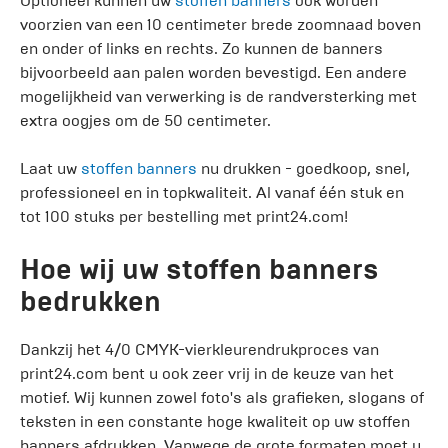
Optioneel kunnen uw
stoffen banners
ook worden
voorzien van een 10 centimeter brede zoomnaad boven
en onder of links en rechts. Zo kunnen de banners
bijvoorbeeld aan palen worden bevestigd. Een andere
mogelijkheid van verwerking is de randversterking met
extra oogjes om de 50 centimeter.
Laat uw
stoffen banners
nu drukken - goedkoop, snel,
professioneel en in topkwaliteit. Al vanaf één stuk en
tot 100 stuks per bestelling met print24.com!
Hoe wij uw stoffen banners
bedrukken
Dankzij het 4/0 CMYK-vierkleurendrukproces van
print24.com bent u ook zeer vrij in de keuze van het
motief. Wij kunnen zowel foto's als grafieken, slogans of
teksten in een constante hoge kwaliteit op uw stoffen
banners afdrukken. Vanwege de grote formaten moet u