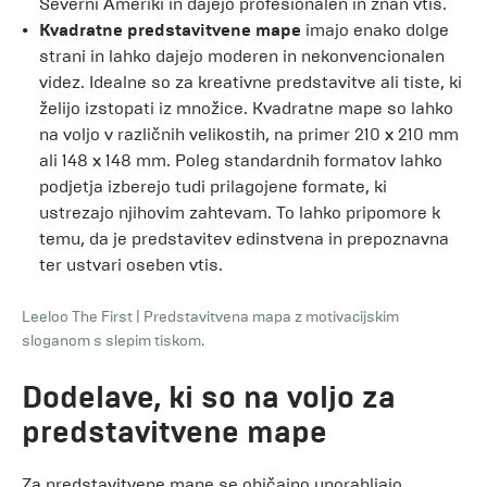
Severni Ameriki in dajejo profesionalen in znan vtis.
Kvadratne predstavitvene mape
imajo enako dolge
strani in lahko dajejo moderen in nekonvencionalen
videz. Idealne so za kreativne predstavitve ali tiste, ki
želijo izstopati iz množice. Kvadratne mape so lahko
na voljo v različnih velikostih, na primer 210 x 210 mm
ali 148 x 148 mm. Poleg standardnih formatov lahko
podjetja izberejo tudi prilagojene formate, ki
ustrezajo njihovim zahtevam. To lahko pripomore k
temu, da je predstavitev edinstvena in prepoznavna
ter ustvari oseben vtis.
Leeloo The First
|
Predstavitvena mapa z motivacijskim
sloganom s slepim tiskom.
Dodelave, ki so na voljo za
predstavitvene mape
Za predstavitvene mape se običajno uporabljajo