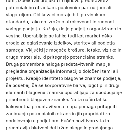
temi, izdelku ali projektu in njihovo predstavitev
potencialnim strankam, poslovnim partnerjem ali
vlagateljem. Oblikovani morajo biti po visokem
standardu, tako da izražajo strokovnost in resnost
vašega podjetja. Kažejo, da je podjetje organizirano in
vestno. Uporabljajo se lahko tudi kot marketinško
orodje za oglaševanje izdelkov, storitev ali podjetja
samega. Vključiti je mogoče brošure, letake, vizitke in
druge materiale, ki pritegnejo potencialne stranke.
Druga pomembna naloga predstavitvenih map je
pregledna organizacija informacij o določeni temi ali
projektu. Krepijo identiteto blagovne znamke podjetja,
še posebej, če se korporativne barve, logotip in drugi
elementi blagovne znamke uporabljajo za spodbujanje
prisotnosti blagovne znamke. Na ta način lahko
kakovostna predstavitvena mapa pomaga pritegniti
zanimanje potencialnih strank in jih prepričati za
sodelovanje s podjetjem. Pušča pozitiven vtis in
predstavlja bistveni del trženjskega in prodajnega