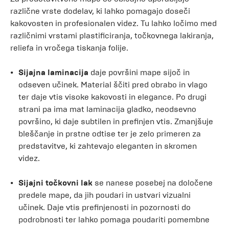
različne vrste dodelav, ki lahko pomagajo doseči
kakovosten in profesionalen videz. Tu lahko ločimo med
različnimi vrstami plastificiranja, točkovnega lakiranja,
reliefa in vročega tiskanja folije.
Sijajna laminacija
daje površini mape sijoč in
odseven učinek. Material ščiti pred obrabo in vlago
ter daje vtis visoke kakovosti in elegance. Po drugi
strani pa ima mat laminacija gladko, neodsevno
površino, ki daje subtilen in prefinjen vtis. Zmanjšuje
bleščanje in prstne odtise ter je zelo primeren za
predstavitve, ki zahtevajo eleganten in skromen
videz.
Sijajni točkovni lak
se nanese posebej na določene
predele mape, da jih poudari in ustvari vizualni
učinek. Daje vtis prefinjenosti in pozornosti do
podrobnosti ter lahko pomaga poudariti pomembne