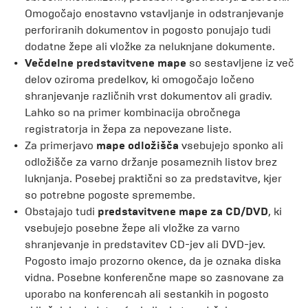
Omogočajo enostavno vstavljanje in odstranjevanje
perforiranih dokumentov in pogosto ponujajo tudi
dodatne žepe ali vložke za neluknjane dokumente.
Večdelne predstavitvene mape
so sestavljene iz več
delov oziroma predelkov, ki omogočajo ločeno
shranjevanje različnih vrst dokumentov ali gradiv.
Lahko so na primer kombinacija obročnega
registratorja in žepa za nepovezane liste.
Za primerjavo
mape odložišča
vsebujejo sponko ali
odložišče za varno držanje posameznih listov brez
luknjanja. Posebej praktični so za predstavitve, kjer
so potrebne pogoste spremembe.
Obstajajo tudi
predstavitvene mape za CD/DVD
, ki
vsebujejo posebne žepe ali vložke za varno
shranjevanje in predstavitev CD-jev ali DVD-jev.
Pogosto imajo prozorno okence, da je oznaka diska
vidna. Posebne konferenčne mape so zasnovane za
uporabo na konferencah ali sestankih in pogosto