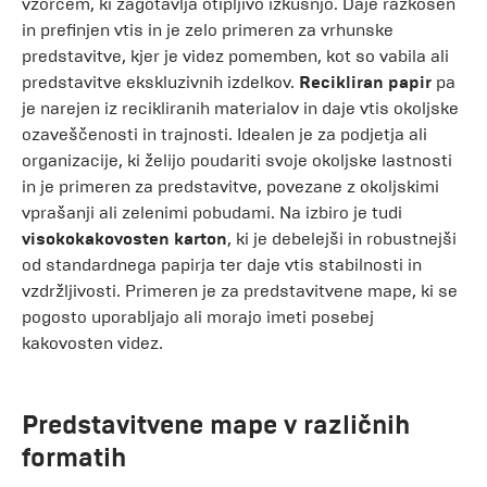
vzorcem, ki zagotavlja otipljivo izkušnjo. Daje razkošen
in prefinjen vtis in je zelo primeren za vrhunske
predstavitve, kjer je videz pomemben, kot so vabila ali
predstavitve ekskluzivnih izdelkov.
Recikliran papir
pa
je narejen iz recikliranih materialov in daje vtis okoljske
ozaveščenosti in trajnosti. Idealen je za podjetja ali
organizacije, ki želijo poudariti svoje okoljske lastnosti
in je primeren za predstavitve, povezane z okoljskimi
vprašanji ali zelenimi pobudami. Na izbiro je tudi
visokokakovosten karton
, ki je debelejši in robustnejši
od standardnega papirja ter daje vtis stabilnosti in
vzdržljivosti. Primeren je za predstavitvene mape, ki se
pogosto uporabljajo ali morajo imeti posebej
kakovosten videz.
Predstavitvene mape v različnih
formatih