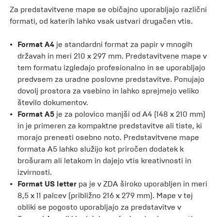
Za predstavitvene mape se običajno uporabljajo različni
formati, od katerih lahko vsak ustvari drugačen vtis.
Format A4
je standardni format za papir v mnogih
državah in meri 210 x 297 mm. Predstavitvene mape v
tem formatu izgledajo profesionalno in se uporabljajo
predvsem za uradne poslovne predstavitve. Ponujajo
dovolj prostora za vsebino in lahko sprejmejo veliko
število dokumentov.
Format A5
je za polovico manjši od A4 (148 x 210 mm)
in je primeren za kompaktne predstavitve ali tiste, ki
morajo prenesti osebno noto. Predstavitvene mape
formata A5 lahko služijo kot priročen dodatek k
brošuram ali letakom in dajejo vtis kreativnosti in
izvirnosti.
Format US letter
pa je v ZDA široko uporabljen in meri
8,5 x 11 palcev (približno 216 x 279 mm). Mape v tej
obliki se pogosto uporabljajo za predstavitve v