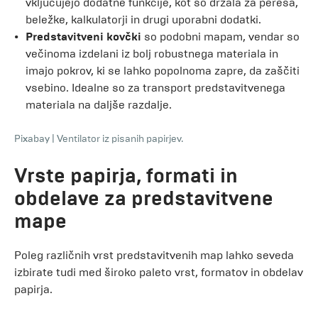
vključujejo dodatne funkcije, kot so držala za peresa,
beležke, kalkulatorji in drugi uporabni dodatki.
Predstavitveni kovčki
so podobni mapam, vendar so
večinoma izdelani iz bolj robustnega materiala in
imajo pokrov, ki se lahko popolnoma zapre, da zaščiti
vsebino. Idealne so za transport predstavitvenega
materiala na daljše razdalje.
Pixabay
|
Ventilator iz pisanih papirjev.
Vrste papirja, formati in
obdelave za predstavitvene
mape
Poleg različnih vrst predstavitvenih map lahko seveda
izbirate tudi med široko paleto vrst, formatov in obdelav
papirja.