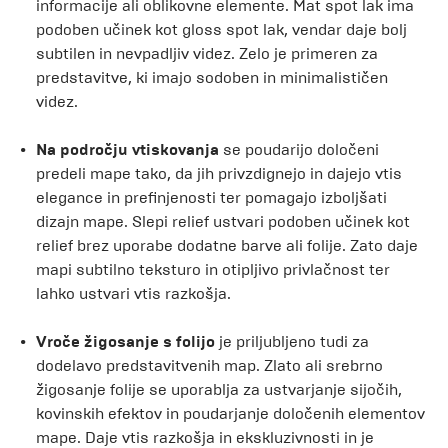
informacije ali oblikovne elemente. Mat spot lak ima
podoben učinek kot gloss spot lak, vendar daje bolj
subtilen in nevpadljiv videz. Zelo je primeren za
predstavitve, ki imajo sodoben in minimalističen
videz.
Na področju vtiskovanja
se poudarijo določeni
predeli mape tako, da jih privzdignejo in dajejo vtis
elegance in prefinjenosti ter pomagajo izboljšati
dizajn mape. Slepi relief ustvari podoben učinek kot
relief brez uporabe dodatne barve ali folije. Zato daje
mapi subtilno teksturo in otipljivo privlačnost ter
lahko ustvari vtis razkošja.
Vroče žigosanje s folijo
je priljubljeno tudi za
dodelavo predstavitvenih map. Zlato ali srebrno
žigosanje folije se uporablja za ustvarjanje sijočih,
kovinskih efektov in poudarjanje določenih elementov
mape. Daje vtis razkošja in ekskluzivnosti in je