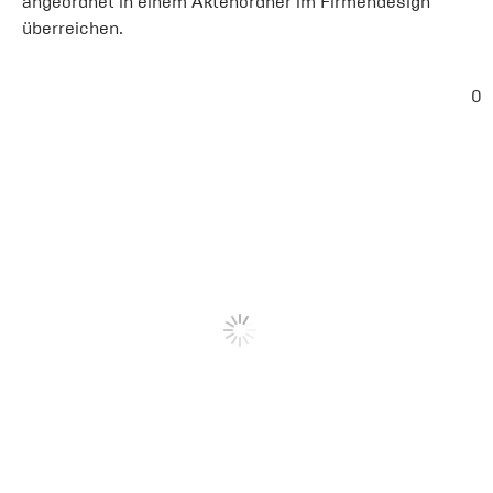
angeordnet in einem Aktenordner im Firmendesign
überreichen.
0