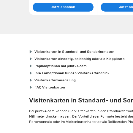
Jetzt ansehen
Jetzt a
Visitenkarten in Standard- und Sonderformaten
Visitenkarten einseitig, beidseitig oder als Klappkarte
Papieroptionen bei print24.com
Ihre Farboptionen für den Visitenkartendruck
Visitenkartenveredelung
FAQ Visitenkarten
Visitenkarten in Standard- und S
Bei print24.com können Sie Visitenkarten in den Standardformat
Millimeter drucken lassen. Der Vorteil dieser Formate besteht d
Portemonnaie oder im Visitenkartenhalter sowie Rollkarteien Pla