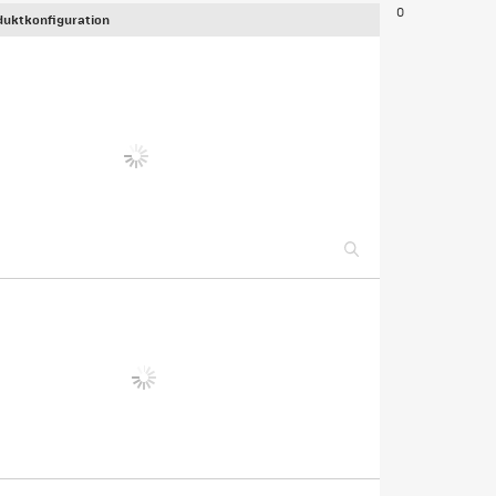
0
uktkonfiguration