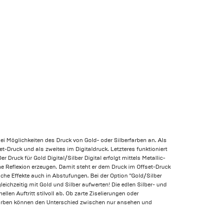
ei Möglichkeiten des Druck von Gold- oder Silberfarben an. Als
t-Druck und als zweites im Digitaldruck. Letzteres funktioniert
r Druck für Gold Digital/Silber Digital erfolgt mittels Metallic-
ne Reflexion erzeugen. Damit steht er dem Druck im Offset-Druck
che Effekte auch in Abstufungen. Bei der Option "Gold/Silber
leichzeitig mit Gold und Silber aufwerten! Die edlen Silber- und
llen Auftritt stilvoll ab. Ob zarte Ziselierungen oder
dfarben können den Unterschied zwischen nur ansehen und