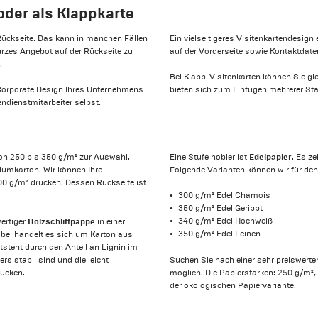
 oder als Klappkarte
o Rückseite. Das kann in manchen Fällen
Ein vielseitigeres Visitenkartendesign
kurzes Angebot auf der Rückseite zu
auf der Vorderseite sowie Kontaktdate
.
Bei Klapp-Visitenkarten können Sie glei
 Corporate Design Ihres Unternehmens
bieten sich zum Einfügen mehrerer Sta
endienstmitarbeiter selbst.
Edelpapier
on 250 bis 350 g/m² zur Auswahl.
Eine Stufe nobler ist
. Es z
iumkarton. Wir können Ihre
Folgende Varianten können wir für den
0 g/m² drucken. Dessen Rückseite ist
300 g/m² Edel Chamois
350 g/m² Edel Gerippt
Holzschliffpappe
340 g/m² Edel Hochweiß
ertiger
in einer
350 g/m² Edel Leinen
abei handelt es sich um Karton aus
tsteht durch den Anteil an Lignin im
rs stabil sind und die leicht
Suchen Sie nach einer sehr preiswerten
rucken.
möglich. Die Papierstärken: 250 g/m²,
der ökologischen Papiervariante.