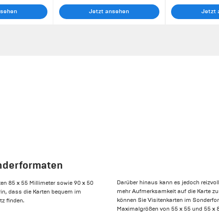
nsehen
Jetzt ansehen
Jetzt
onderformaten
Darüber hinaus kann es jedoch reizvo
en 85 x 55 Millimeter sowie 90 x 50
mehr Aufmerksamkeit auf die Karte zu
arin, dass die Karten bequem im
können Sie Visitenkarten im Sonderfo
tz finden.
Maximalgrößen von 55 x 55 und 55 x 85