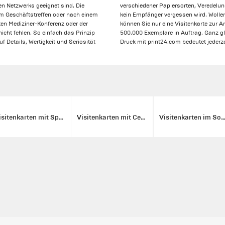
en Netzwerks geeignet sind. Die
verschiedener Papiersorten, Veredelun
em Geschäftstreffen oder nach einem
kein Empfänger vergessen wird. Wolle
ten Mediziner-Konferenz oder der
können Sie nur eine Visitenkarte zur A
icht fehlen. So einfach das Prinzip
500.000 Exemplare in Auftrag. Ganz gle
uf Details, Wertigkeit und Seriosität
Druck mit print24.com bedeutet jederzei
Visitenkarten mit Spotlack
Visitenkarten mit Cellophanierung
Visitenkarten im Sonderfo