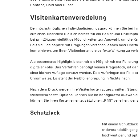
Pantone, Gold oder Silber.
Visitenkartenveredelung
Den höchstmöglichen Individualisierungsgrad können Sie bei Ih
erreichen. Nachdem Sie sich bereits für ein Papier und Druckop
bei print24.com vielfältige Möglichkeiten zur Auswahl, um die K
Beispiel Edelpapiere mit Prägungen versehen lassen oder Ober
kombinieren, um Ihren Visitenkarten die perfekte Wirkung zu verl
Als besonderes Highlight bieten wir die Möglichkeit der Folierung
digitaler Folie. Das Verfahren benötigt keinen Prägestock, ist 
einer kleinen Auflage benutzt werden. Das Aufbringen der Folie erf
Chromwalze. Es steht der Heißfolienprägung in Nichts nach.
Nach dem Druck werden Ihre Visitenkarten zugeschnitten. Stand
weiterverarbeitet. Optional können Sie im Konfigurator auswähl
können Sie Ihren Karten einen zusätzlichen „Pfiff“ verleihen, der
Schutzlack
Mit einem Schutzlack 
widerstandsfähiger 
hochwertiger und opt