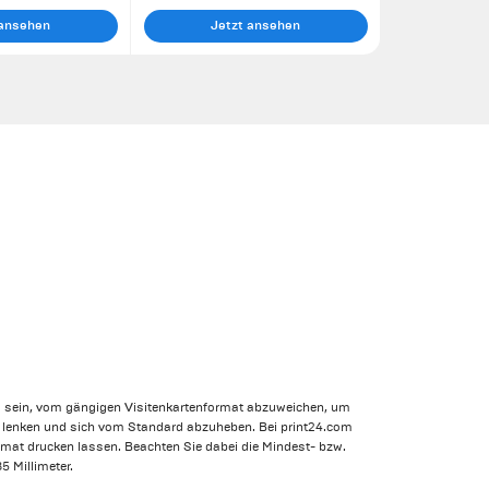
 ansehen
Jetzt ansehen
ll sein, vom gängigen Visitenkartenformat abzuweichen, um
 lenken und sich vom Standard abzuheben. Bei print24.com
rmat drucken lassen. Beachten Sie dabei die Mindest- bzw.
 Millimeter.