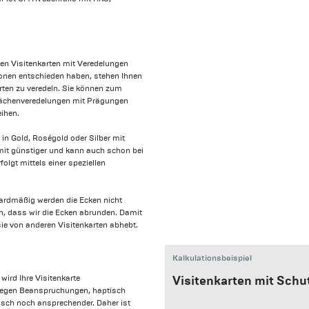
ren Visitenkarten mit Veredelungen
tionen entschieden haben, stehen Ihnen
arten zu veredeln. Sie können zum
flächenveredelungen mit Prägungen
eihen.
 in Gold, Roségold oder Silber mit
damit günstiger und kann auch schon bei
olgt mittels einer speziellen
ardmäßig werden die Ecken nicht
en, dass wir die Ecken abrunden. Damit
 sie von anderen Visitenkarten abhebt.
Kalkulationsbeispiel
wird Ihre Visitenkarte
Visitenkarten mit Schu
gegen Beanspruchungen, haptisch
isch noch ansprechender. Daher ist