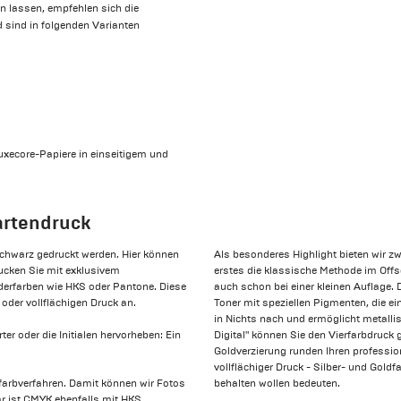
en lassen, empfehlen sich die
 sind in folgenden Varianten
Luxecore-Papiere in einseitigem und
artendruck
 Schwarz gedruckt werden. Hier können
Als besonderes Highlight bieten wir zw
rucken Sie mit exklusivem
erstes die klassische Methode im Offse
derfarben wie HKS oder Pantone. Diese
auch schon bei einer kleinen Auflage. De
oder vollflächigen Druck an.
Toner mit speziellen Pigmenten, die ei
in Nichts nach und ermöglicht metallis
er oder die Initialen hervorheben: Ein
Digital" können Sie den Vierfarbdruck g
Goldverzierung runden Ihren professione
vollflächiger Druck - Silber- und Gol
rfarbverfahren. Damit können wir Fotos
behalten wollen bedeuten.
ar ist CMYK ebenfalls mit HKS,