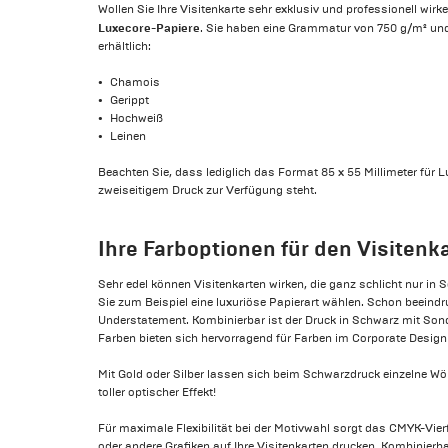
Wollen Sie Ihre Visitenkarte sehr exklusiv und professionell wirk
Luxecore-Papiere
. Sie haben eine Grammatur von 750 g/m² und
erhältlich:
Chamois
Gerippt
Hochweiß
Leinen
Beachten Sie, dass lediglich das Format 85 x 55 Millimeter für 
zweiseitigem Druck zur Verfügung steht.
Ihre Farboptionen für den Visitenk
Sehr edel können Visitenkarten wirken, die ganz schlicht nur in
Sie zum Beispiel eine luxuriöse Papierart wählen. Schon beeind
Understatement. Kombinierbar ist der Druck in Schwarz mit Son
Farben bieten sich hervorragend für Farben im Corporate Design 
Mit Gold oder Silber lassen sich beim Schwarzdruck einzelne Wört
toller optischer Effekt!
Für maximale Flexibilität bei der Motivwahl sorgt das CMYK-Vie
oder andere Grafiken auf Ihre Visitenkarten drucken. Kombinierb