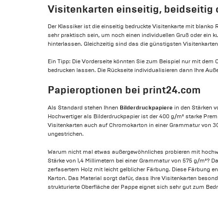
Visitenkarten einseitig, beidseitig
Der Klassiker ist die einseitig bedruckte Visitenkarte mit blank
sehr praktisch sein, um noch einen individuellen Gruß oder ein 
hinterlassen. Gleichzeitig sind das die günstigsten Visitenkarten
Ein Tipp: Die Vorderseite könnten Sie zum Beispiel nur mit dem
bedrucken lassen. Die Rückseite individualisieren dann Ihre Auß
Papieroptionen bei print24.com
Bilderdruckpapiere
Als Standard stehen Ihnen
in den Stärken v
Hochwertiger als Bilderdruckpapier ist der 400 g/m² starke Prem
Visitenkarten auch auf Chromokarton in einer Grammatur von 30
ungestrichen.
Warum nicht mal etwas außergewöhnliches probieren mit hochw
Stärke von 1,4 Millimetern bei einer Grammatur von 575 g/m²? D
zerfasertem Holz mit leicht gelblicher Färbung. Diese Färbung en
Karton. Das Material sorgt dafür, dass Ihre Visitenkarten besonde
strukturierte Oberfläche der Pappe eignet sich sehr gut zum Bed