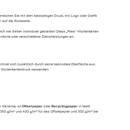
 erreichen Sie mit dem beidseitigen Druck, mit Logo oder Grafik
n auf der Rückseite.
ch vier Seiten individuell gestalten! Diese „Maxi“-Visitenkarten
ndorte oder verschiedener Dienstleistungen an.
eichnet sich zusätzlich durch seine besondere Oberfläche aus.
 Visitenkartendruck verwenden:
Offsetpapier
Recyclingpapier
 Variante, ist
oder
in Weiß
 350 g/m² und 400 g/m² für das Offsetpapier und 300 g/m² bei