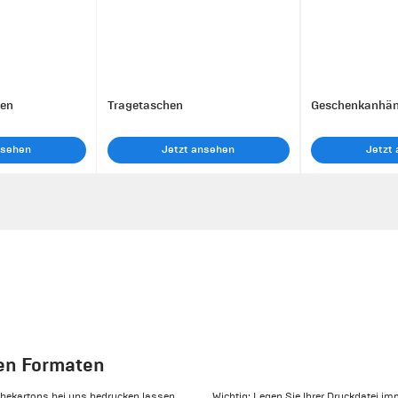
hen
Tragetaschen
Geschenkanhän
nsehen
Jetzt ansehen
Jetzt
en Formaten
ebekartons bei uns bedrucken lassen.
Wichtig: Legen Sie Ihrer Druckdatei im