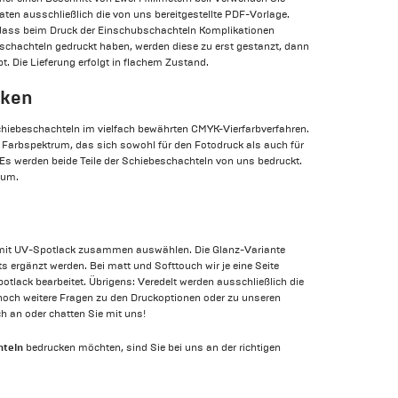
aten ausschließlich die von uns bereitgestellte PDF-Vorlage.
dass beim Druck der Einschubschachteln Komplikationen
schachteln gedruckt haben, werden diese zu erst gestanzt, dann
. Die Lieferung erfolgt in flachem Zustand.
cken
chiebeschachteln im vielfach bewährten CMYK-Vierfarbverfahren.
en Farbspektrum, das sich sowohl für den Fotodruck als auch für
 Es werden beide Teile der Schiebeschachteln von uns bedruckt.
aum.
 mit UV-Spotlack zusammen auswählen. Die Glanz-Variante
s ergänzt werden. Bei matt und Softtouch wir je eine Seite
otlack bearbeitet. Übrigens: Veredelt werden ausschließlich die
noch weitere Fragen zu den Druckoptionen oder zu unseren
h an oder chatten Sie mit uns!
hteln
bedrucken möchten, sind Sie bei uns an der richtigen