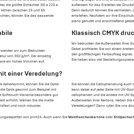
er, die größte Schachtel 310 x 220 x
außerdem für das Erstellen der Druckd
it Höhen zwischen 25 und 65
Denn dadurch können Sie vermeiden, 
möchten, können Sie das passende
entstehen. Nachdem wir Ihre Einschub
plano genutet und anschließend geklebt
bile
Klassisch CMYK dru
Wir bedrucken die Außenseiten Ihrer S
Dabei profitieren Sie von einem breit
verwenden wir zum Bedrucken
den großflächigen Farbauftrag eignet.
ur von 350 g/m². Der einseitig
Sie haben also viel Gestaltungsspielr
sowie ein hohes Volumen auf.
mit einer Veredelung?
ck daherkommt, können Sie die Optik
Sie können die Cellophanierung auch
 die Optik gewinnt zum Beispiel mit
kann dabei auf jeder Seite mit UV-Spot
ie Softtouch-Variante besonders gut
cellophaniert und die andere mit UV-Sp
att anfühlt. Wählen Sie die matte
Außenseiten Ihrer Kartons. Haben Sie 
atzfest und noch robuster.
Veredelungen? Dann rufen Sie uns doc
Weinflaschenkartons
Stülpschac
kungsexperten von print24. Auch wenn Sie
oder