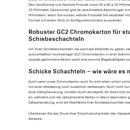
Das handlichste und flachste Produkt misst 110 x 80 x 25 Millimet
25 Millimeter. Dazwischen gibt es verschiedene Abstufungen m
Millimetern. Wenn Sie wissen, welche Produkte Sie verpacken 
Format mit einem Klick im Konfigurationsmenü auswählen.
Robuster GC2 Chromokarton für sta
Schiebeschachteln
Um Ihren Schiebeschachteln die optimale Stabilität zu geben, 
ausschließlich hochwertigen GC2 Chromokarton in einer Grammat
doppelt gestrichene Karton weist eine enorme Biegesteifigkeit 
Schicke Schachteln – wie wäre es 
Auch wenn unser Chromokarton auch für sich allein schon schi
mit einer Veredelung noch zusätzlich verbessern. Doch nicht nur
einer Cellophanierung, sondern auch die Haptik. So fasst sich d
an, während sich der cellophanierte Karton in Glanz besonders gl
Cellophanierung, wird die Oberfläche Ihrer Schiebeschachteln kr
Überlassen Sie den Druck Ihrer Einschubschachteln den Verpac
Adresse.