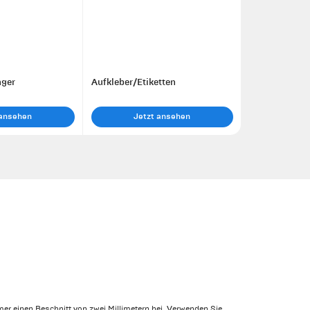
ger
Aufkleber/Etiketten
 ansehen
Jetzt ansehen
mer einen Beschnitt von zwei Millimetern bei. Verwenden Sie