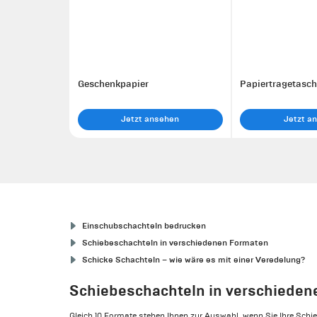
Geschenkpapier
Papiertragetasc
Jetzt ansehen
Jetzt a
Einschubschachteln bedrucken
Schiebeschachteln in verschiedenen Formaten
Schicke Schachteln – wie wäre es mit einer Veredelung?
Schiebeschachteln in verschieden
Gleich 10 Formate stehen Ihnen zur Auswahl, wenn Sie Ihre Schi