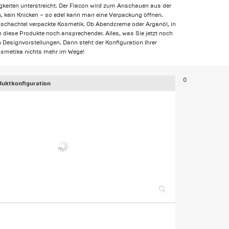
sigkeiten unterstreicht. Der Flacon wird zum Anschauen aus der
, kein Knicken – so edel kann man eine Verpackung öffnen.
hubschachtel verpackte Kosmetik. Ob Abendcreme oder Arganöl, in
 diese Produkte noch ansprechender. Alles, was Sie jetzt noch
en Designvorstellungen. Dann steht der Konfiguration Ihrer
osmetika nichts mehr im Wege!
0
uktkonfiguration