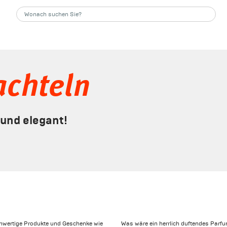
achteln
und elegant!
hwertige Produkte und Geschenke wie
Was wäre ein herrlich duftendes Parfum