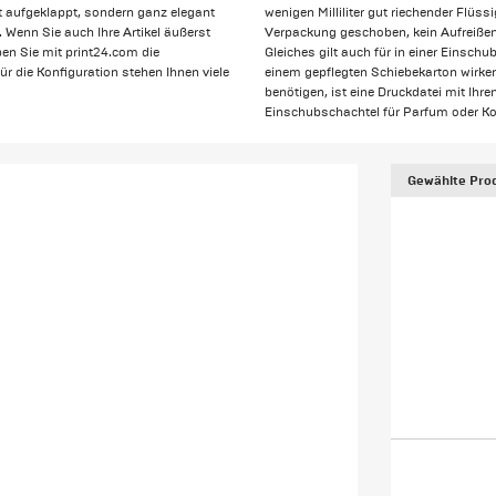
 aufgeklappt, sondern ganz elegant
wenigen Milliliter gut riechender Flüs
. Wenn Sie auch Ihre Artikel äußerst
Verpackung geschoben, kein Aufreißen
en Sie mit print24.com die
Gleiches gilt auch für in einer Einsc
ür die Konfiguration stehen Ihnen viele
einem gepflegten Schiebekarton wirken
benötigen, ist eine Druckdatei mit Ihr
Einschubschachtel für Parfum oder K
Gewählte Prod