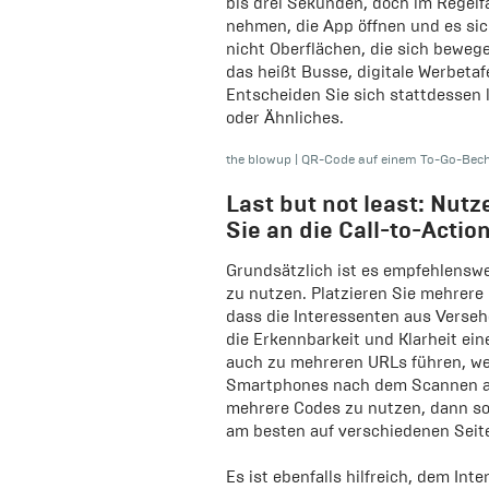
bis drei Sekunden, doch im Regelf
nehmen, die App öffnen und es sic
nicht Oberflächen, die sich beweg
das heißt Busse, digitale Werbeta
Entscheiden Sie sich stattdessen l
oder Ähnliches.
the blowup
|
QR-Code auf einem To-Go-Bech
Last but not least: Nut
Sie an die Call-to-Actio
Grundsätzlich ist es empfehlenswe
zu nutzen. Platzieren Sie mehrere
dass die Interessenten aus Verseh
die Erkennbarkeit und Klarheit ei
auch zu mehreren URLs führen, we
Smartphones nach dem Scannen au
mehrere Codes zu nutzen, dann so
am besten auf verschiedenen Seit
Es ist ebenfalls hilfreich, dem In