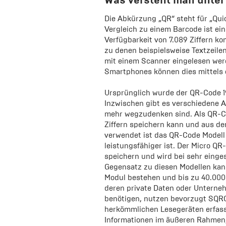
Die Abkürzung „QR“ steht für „Qui
Vergleich zu einem Barcode ist ei
Verfügbarkeit von 7.089 Ziffern k
zu denen beispielsweise Textzeile
mit einem Scanner eingelesen werd
Smartphones können dies mittels 
Ursprünglich wurde der QR-Code 1
Inzwischen gibt es verschiedene 
mehr wegzudenken sind. Als QR-Code
Ziffern speichern kann und aus d
verwendet ist das QR-Code Modell 2
leistungsfähiger ist. Der Micro QR
speichern und wird bei sehr eing
Gegensatz zu diesen Modellen kan
Modul bestehen und bis zu 40.000
deren private Daten oder Untern
benötigen, nutzen bevorzugt SQRC-
herkömmlichen Lesegeräten erfass
Informationen im äußeren Rahmen,