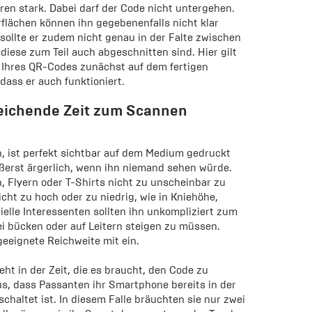
ren stark. Dabei darf der Code nicht untergehen.
rflächen können ihn gegebenenfalls nicht klar
sollte er zudem nicht genau in der Falte zwischen
diese zum Teil auch abgeschnitten sind. Hier gilt
t Ihres QR-Codes zunächst auf dem fertigen
ass er auch funktioniert.
reichende Zeit zum Scannen
n, ist perfekt sichtbar auf dem Medium gedruckt
ßerst ärgerlich, wenn ihn niemand sehen würde.
n, Flyern oder T-Shirts nicht zu unscheinbar zu
nicht zu hoch oder zu niedrig, wie in Kniehöhe,
elle Interessenten sollten ihn unkompliziert zum
i bücken oder auf Leitern steigen zu müssen.
geeignete Reichweite mit ein.
eht in der Zeit, die es braucht, den Code zu
s, dass Passanten ihr Smartphone bereits in der
haltet ist. In diesem Falle bräuchten sie nur zwei