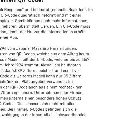
ck Response“ und bedeutet „schnelle Reaktion“. Im
n QR-Code quadratisch geformt und mit einer
omplexer. Somit können auch mehr Informationen,
n gehören, übermittelt werden. Ein QR-Code muss
en, damit der Nutzer die Informationen erhält.
einer App.
994 vom Japaner Masahiro Hara erfunden.
Arten von QR-Codes, welche aus dem Alltag kaum
 Modell 1 gilt der Ur-Code, welcher bis zu 1.167
em Jahre 1994 stammt. Aktuell am häufigsten
, das 7.089 Ziffern speichert und somit viel
-Code als weiteres Modell kann nur 35 Ziffern
eschränktem Platzangebot verwendet. Im
n der iQR-Code auch aus einem rechteckigen
 Ziffern speichern. Unternehmen oder Firmen,
ehmensinterna einen besonders hohen Schutz
Codes. Diese lassen sich nicht mit allen
en. Bei FrameQR-Codes befinden sich die
 wohingegen der Innenteil als Leinwandbereich