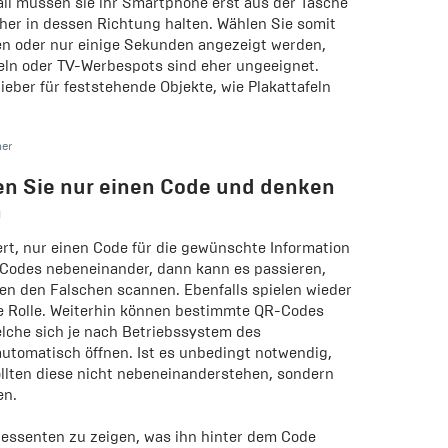
all müssen sie ihr Smartphone erst aus der Tasche
her in dessen Richtung halten. Wählen Sie somit
en oder nur einige Sekunden angezeigt werden,
feln oder TV-Werbespots sind eher ungeeignet.
ieber für feststehende Objekte, wie Plakattafeln
er
zen Sie nur einen Code und denken
n
rt, nur einen Code für die gewünschte Information
 Codes nebeneinander, dann kann es passieren,
en den Falschen scannen. Ebenfalls spielen wieder
ne Rolle. Weiterhin können bestimmte QR-Codes
lche sich je nach Betriebssystem des
tomatisch öffnen. Ist es unbedingt notwendig,
llten diese nicht nebeneinanderstehen, sondern
en.
teressenten zu zeigen, was ihn hinter dem Code