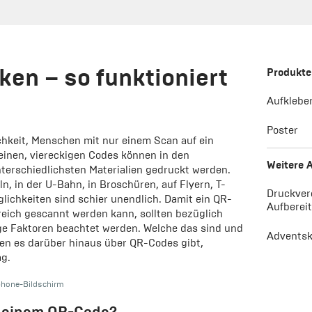
en – so funktioniert
Produkte
Aufklebe
Poster
chkeit, Menschen mit nur einem Scan auf ein
leinen, viereckigen Codes können in den
Weitere A
terschiedlichsten Materialien gedruckt werden.
, in der U-Bahn, in Broschüren, auf Flyern, T-
Druckver
glichkeiten sind schier unendlich. Damit ein QR-
Aufberei
reich gescannt werden kann, sollten bezüglich
ge Faktoren beachtet werden. Welche das sind und
Adventsk
en es darüber hinaus über QR-Codes gibt,
ag.
hone-Bildschirm
r einem QR-Code?