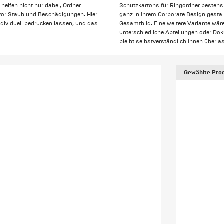
elfen nicht nur dabei, Ordner
Schutzkartons für Ringordner bestens 
 vor Staub und Beschädigungen. Hier
ganz in Ihrem Corporate Design gesta
dividuell bedrucken lassen, und das
Gesamtbild. Eine weitere Variante wäre
unterschiedliche Abteilungen oder D
bleibt selbstverständlich Ihnen überla
Gewählte Prod