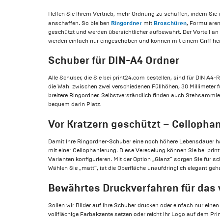
Helfen Sie Ihrem Vertrieb, mehr Ordnung zu schaffen, indem Sie 
Ringordner
Broschüren
anschaffen. So bleiben
mit
, Formulare
geschützt und werden übersichtlicher aufbewahrt. Der Vorteil a
werden einfach nur eingeschoben und können mit einem Griff he
Schuber für DIN-A4 Ordner
Alle Schuber, die Sie bei print24.com bestellen, sind für DIN A4
die Wahl zwischen zwei verschiedenen Füllhöhen, 30 Millimeter f
breitere Ringordner. Selbstverständlich finden auch Stehsamml
bequem darin Platz.
Vor Kratzern geschützt – Cellopha
Damit Ihre Ringordner-Schuber eine noch höhere Lebensdauer ha
mit einer Cellophanierung. Diese Veredelung können Sie bei prin
Varianten konfigurieren. Mit der Option „Glanz“ sorgen Sie für sc
Wählen Sie „matt“, ist die Oberfläche unaufdringlich elegant geh
Bewährtes Druckverfahren für das 
Sollen wir Bilder auf Ihre Schuber drucken oder einfach nur eine
vollflächige Farbakzente setzen oder reicht Ihr Logo auf dem Pri