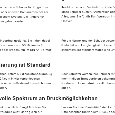
individuelle Schuber für Ringordner
Ihre Mitarbeiter im Vertrieb und in de
diese Schuber auch für Arztpraxen ode
n oder anderen Dokumenten besser
Alles, was Sie für die Konfiguration Ih
n diesem System: Die Ringordner
Motiven.
rvorgeholt werden.
-Ringordner geeignet. Sie haben dabei
Für die Herstellung der Schuber verwen
ür schmale und 50 Millimeter für
Stabilität und Langlebigkeit mit eine
er oder Broschüren im DIN A4-Format
erleichtern, ist standardmäßig eine Gri
nierung ist Standard
ben, liefern wir diese standardmäßig
Noch robuster werden Ihre Schuber mit
t24.com in vier verschiedenen
mehrmaligen Transportieren bekommen 
hicke Lichteffekte auf Ihren Schubern.
Produkte in Leinenstruktur cellophanie
alten.
gut an.
volle Spektrum an Druckmöglichkeiten
n simplen Schriftzug? Möchten Sie
Lassen Sie Ihrer Kreativität freien L
ntprodukt aus? Ganz gleich für
Bitte beachten Sie vor dem Druck, dass 