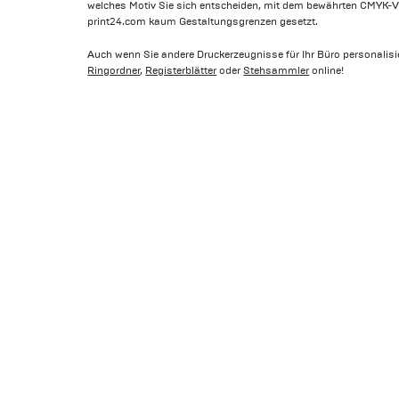
welches Motiv Sie sich entscheiden, mit dem bewährten CMYK-Vi
print24.com kaum Gestaltungsgrenzen gesetzt.
Auch wenn Sie andere Druckerzeugnisse für Ihr Büro personalisie
Ringordner
,
Registerblätter
oder
Stehsammler
online!