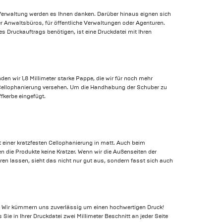
r Verwaltung werden es Ihnen danken. Darüber hinaus eignen sich
r Anwaltsbüros, für öffentliche Verwaltungen oder Agenturen.
res Druckauftrags benötigen, ist eine Druckdatei mit Ihren
den wir 1,8 Millimeter starke Pappe, die wir für noch mehr
r Cellophanierung versehen. Um die Handhabung der Schuber zu
ffkerbe eingefügt.
 einer kratzfesten Cellophanierung in matt. Auch beim
die Produkte keine Kratzer. Wenn wir die Außenseiten der
ren lassen, sieht das nicht nur gut aus, sondern fasst sich auch
auf. Wir kümmern uns zuverlässig um einen hochwertigen Druck!
Sie in Ihrer Druckdatei zwei Millimeter Beschnitt an jeder Seite