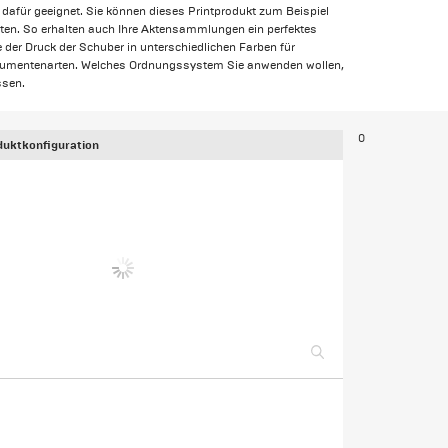
dafür geeignet. Sie können dieses Printprodukt zum Beispiel
lten. So erhalten auch Ihre Aktensammlungen ein perfektes
 der Druck der Schuber in unterschiedlichen Farben für
okumentenarten. Welches Ordnungssystem Sie anwenden wollen,
ssen.
0
uktkonfiguration