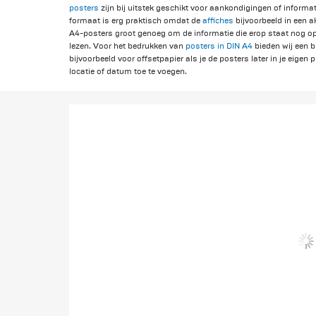
posters
zijn bij uitstek geschikt voor aankondigingen of infor
formaat is erg praktisch omdat de
affiches
bijvoorbeeld in een ak
A4-posters groot genoeg om de informatie die erop staat nog o
lezen. Voor het bedrukken van
posters in DIN A4
bieden wij een b
bijvoorbeeld voor offsetpapier als je de posters later in je eigen
locatie of datum toe te voegen.