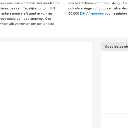
matieve over evenementen. Het handzame
ook beschikbaar voor bedrukking. Om 
tetas passen. Tegelijkertijd zijn DIN
ook afwerkingen of goud- en zilverkleu
p enkele meters afstand te kunnen
50.000
DIN A4-posters
voor je printen
reed scala aan papieropties. Kies
 printer wilt verwerken om een andere
Geselecteerde