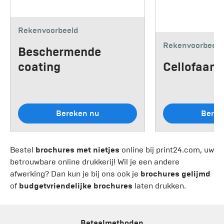
Rekenvoorbeeld
Rekenvoorbeeld
Beschermende
coating
Cellofaan 
Bereken nu
Berek
Bestel
brochures met nietjes
online bij print24.com, uw
betrouwbare online drukkerij! Wil je een andere
afwerking? Dan kun je bij ons ook je
brochures gelijmd
of
budgetvriendelijke brochures
laten drukken.
Betaalmethoden