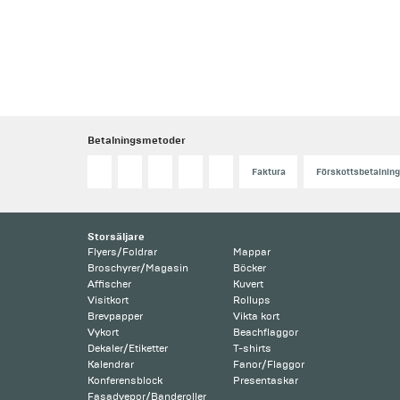
Betalningsmetoder
Faktura
Förskottsbetalning
Storsäljare
Flyers/Foldrar
Mappar
Broschyrer/Magasin
Böcker
Affischer
Kuvert
Visitkort
Rollups
Brevpapper
Vikta kort
Vykort
Beachflaggor
Dekaler/Etiketter
T-shirts
Kalendrar
Fanor/Flaggor
Konferensblock
Presentaskar
Fasadvepor/Banderoller