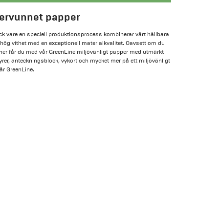
tervunnet papper
ck vare en speciell produktionsprocess kombinerar vårt hållbara
g vithet med en exceptionell materialkvalitet. Oavsett om du
ffischer får du med vår GreenLine miljövänligt papper med utmärkt
yrer, anteckningsblock, vykort och mycket mer på ett miljövänligt
år GreenLine.