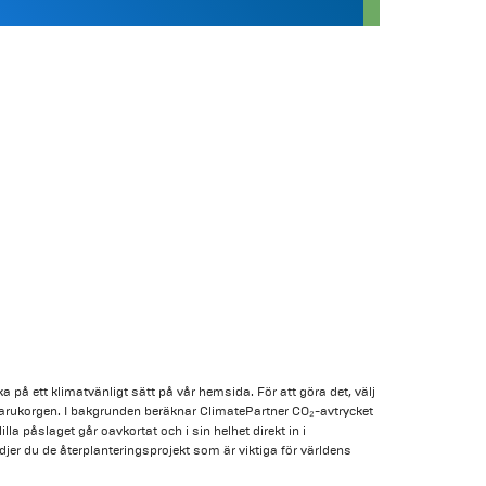
ka på ett klimatvänligt sätt på vår hemsida. För att göra det, välj
 varukorgen. I bakgrunden beräknar ClimatePartner CO₂-avtrycket
illa påslaget går oavkortat och i sin helhet direkt in i
jer du de återplanteringsprojekt som är viktiga för världens