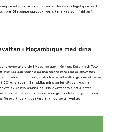
₂-kompensationen. Alternativt kan du ladda ner logotypen med
 produkter. Din pappersprodukt kan då märkas som "hållbar".
ksvatten i Moçambique med dina
 dricksvattenprojekt i Moçambique. I Manica, Sofala och Tete
att över 100 000 människor kan förses med rent dricksvatten.
ver invånarna inte längre sterilisera sitt vatten genom att koka
kså CO₂-utsläppen. Samtidigt minskar luftvägssjukdomar
r nytta av de nya brunnarna.Dricksvattenprojektet arbetar
ationer på plats och undersöker regelbundet var nya brunnar
 för att långsiktigt säkerställa hög vattenkvalitet.