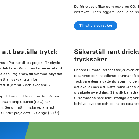
Du får ett certifikat som bevis på CO
certifikat-ID och lägga till den i dina
Till våra trycksaker
att beställa trytck
Säkerställ rent dric
trycksaker
matePartner till ett projekt för skydd
a delstaten Rondônia täcker en yta på
Genom ClimatePartner stödjer även ett
alden i regionen, till exempel skyddet
repareras och installeras brunnar så 
ättra livskvaliteten för
Tack vare denna vattenförsörjning behö
rsfullt jordbruk och skogsbruk.
det över öppen eld. Detta minskar oc
orsakade av eldning. Särskilt barn dra
jektet som ett föredöme för hållbar
tillsammans med icke-statliga organis
 Stewardship Council (FSC) har
behöver byggas och befintliga repareras
tion. Genom att minska oplanerad
under projektets livslängd (30 år).