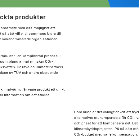
yckta produkter
 samarbete med oss ​​möjlighet att
å sätt vill vi tillsammans bidra till
den välrenommerade organisationen
rodukter i en komplicerad process. I
er som bland annat minskar CO₂-
icksvatten. De utvalda ClimatePartners
jekten av TÜV och andra oberoende
klimatvänlig får varje produkt ett unikt
a all information om det stödda
Som kund är det väldigt enkelt att tryc
alternativet att kompensera för CO₂ i
och priset för att kompensera det. Det l
klimatskyddsprojekten. På så sätt stöd
CO₂-budget med varje kompensation.