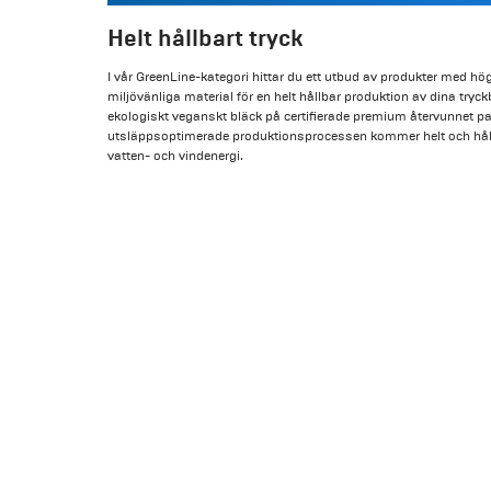
Helt hållbart tryck
I vår GreenLine-kategori hittar du ett utbud av produkter med hög
miljövänliga material för en helt hållbar produktion av dina try
ekologiskt veganskt bläck på certifierade premium återvunnet p
utsläppsoptimerade produktionsprocessen kommer helt och hålle
vatten- och vindenergi.