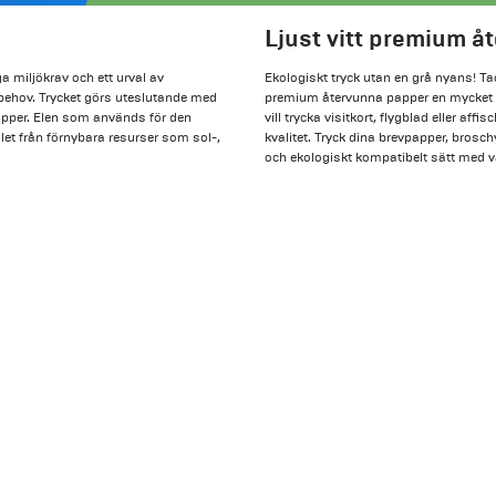
Ljust vitt premium å
a miljökrav och ett urval av
Ekologiskt tryck utan en grå nyans! Ta
ckbehov. Trycket görs uteslutande med
premium återvunna papper en mycket hö
apper. Elen som används för den
vill trycka visitkort, flygblad eller a
t från förnybara resurser som sol-,
kvalitet. Tryck dina brevpapper, brosch
och ekologiskt kompatibelt sätt med v