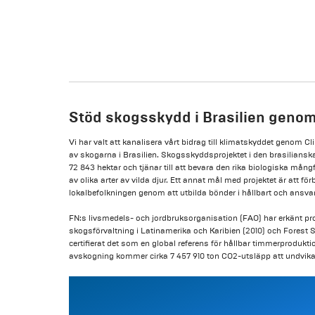
Stöd skogsskydd i Brasilien genom 
Vi har valt att kanalisera vårt bidrag till klimatskyddet genom Cli
av skogarna i Brasilien. Skogsskyddsprojektet i den brasiliansk
72 843 hektar och tjänar till att bevara den rika biologiska mångf
av olika arter av vilda djur. Ett annat mål med projektet är att förb
lokalbefolkningen genom att utbilda bönder i hållbart och ansva
FN:s livsmedels- och jordbruksorganisation (FAO) har erkänt pro
skogsförvaltning i Latinamerika och Karibien (2010) och Forest
certifierat det som en global referens för hållbar timmerproduk
avskogning kommer cirka 7 457 910 ton CO2-utsläpp att undvikas 