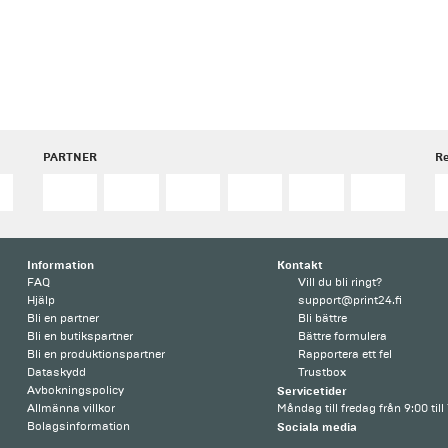
PARTNER
R
Information
Kontakt
FAQ
Vill du bli ringt?
Hjälp
support@print24.fi
Bli en partner
Bli bättre
Bli en butikspartner
Bättre formulera
Bli en produktionspartner
Rapportera ett fel
Dataskydd
Trustbox
Avbokningspolicy
Servicetider
Allmänna villkor
Måndag till fredag ​​från 9:00 till
Bolagsinformation
Sociala media