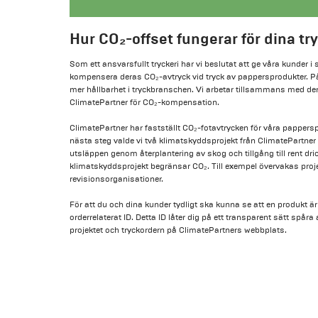
Hur CO₂-offset fungerar för dina tr
Som ett ansvarsfullt tryckeri har vi beslutat att ge våra kunder i
kompensera deras CO₂-avtryck vid tryck av pappersprodukter. På s
mer hållbarhet i tryckbranschen. Vi arbetar tillsammans med 
ClimatePartner för CO₂-kompensation.
ClimatePartner har fastställt CO₂-fotavtrycken för våra pappersp
nästa steg valde vi två klimatskyddsprojekt från ClimatePartn
utsläppen genom återplantering av skog och tillgång till rent dr
klimatskyddsprojekt begränsar CO₂. Till exempel övervakas pro
revisionsorganisationer.
För att du och dina kunder tydligt ska kunna se att en produkt är 
orderrelaterat ID. Detta ID låter dig på ett transparent sätt spår
projektet och tryckordern på ClimatePartners webbplats.