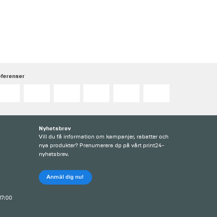
eferenser
Nyhetsbrev
Vill du få information om kampanjer, rabatter och
nya produkter? Prenumerera dp på vårt print24-
nyhetsbrev.
Anmäl dig nu!
 17:00