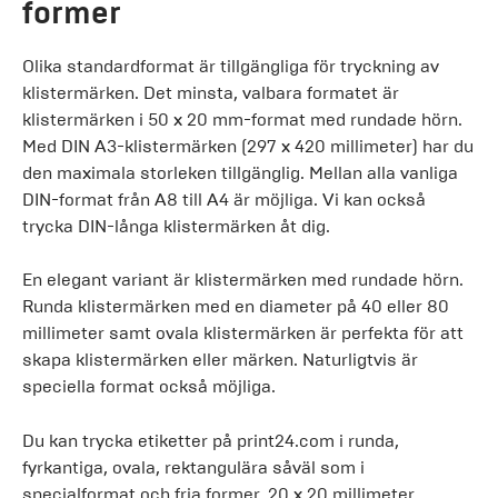
former
Olika standardformat är tillgängliga för tryckning av
klistermärken. Det minsta, valbara formatet är
klistermärken i 50 x 20 mm-format med rundade hörn.
Med DIN A3-klistermärken (297 x 420 millimeter) har du
den maximala storleken tillgänglig. Mellan alla vanliga
DIN-format från A8 till A4 är möjliga. Vi kan också
trycka DIN-långa klistermärken åt dig.
En elegant variant är klistermärken med rundade hörn.
Runda klistermärken med en diameter på 40 eller 80
millimeter samt ovala klistermärken är perfekta för att
skapa klistermärken eller märken. Naturligtvis är
speciella format också möjliga.
Du kan trycka etiketter på print24.com i runda,
fyrkantiga, ovala, rektangulära såväl som i
specialformat och fria former. 20 x 20 millimeter