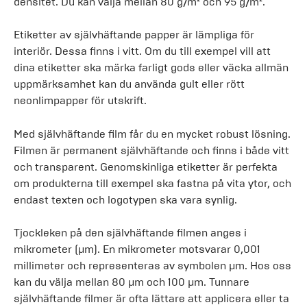
densitet. Du kan välja mellan 80 g/m² och 95 g/m².
Etiketter av självhäftande papper är lämpliga för
interiör. Dessa finns i vitt. Om du till exempel vill att
dina etiketter ska märka farligt gods eller väcka allmän
uppmärksamhet kan du använda gult eller rött
neonlimpapper för utskrift.
Med självhäftande film får du en mycket robust lösning.
Filmen är permanent självhäftande och finns i både vitt
och transparent. Genomskinliga etiketter är perfekta
om produkterna till exempel ska fastna på vita ytor, och
endast texten och logotypen ska vara synlig.
Tjockleken på den självhäftande filmen anges i
mikrometer (µm). En mikrometer motsvarar 0,001
millimeter och representeras av symbolen µm. Hos oss
kan du välja mellan 80 µm och 100 µm. Tunnare
självhäftande filmer är ofta lättare att applicera eller ta