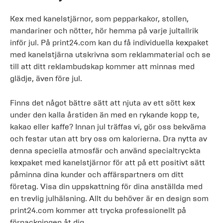
Kex med kanelstjärnor, som pepparkakor, stollen,
mandariner och nötter, hör hemma på varje jultallrik
inför jul. På print24.com kan du få individuella kexpaket
med kanelstjärna utskrivna som reklammaterial och se
till att ditt reklambudskap kommer att minnas med
glädje, även före jul.
Finns det något bättre sätt att njuta av ett sött kex
under den kalla årstiden än med en rykande kopp te,
kakao eller kaffe? Innan jul träffas vi, gör oss bekväma
och festar utan att bry oss om kalorierna. Dra nytta av
denna speciella atmosfär och använd specialtryckta
kexpaket med kanelstjärnor för att på ett positivt sätt
påminna dina kunder och affärspartners om ditt
företag. Visa din uppskattning för dina anställda med
en trevlig julhälsning. Allt du behöver är en design som
print24.com kommer att trycka professionellt på
förpackningen åt dig.