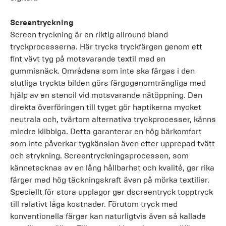
Screentryckning
Screen tryckning är en riktig allround bland
tryckprocesserna. Här trycks tryckfärgen genom ett
fint vävt tyg på motsvarande textil med en
gummisnäck. Områdena som inte ska färgas i den
slutliga tryckta bilden görs färgogenomträngliga med
hjälp av en stencil vid motsvarande nätöppning. Den
direkta överföringen till tyget gör haptikerna mycket
neutrala och, tvärtom alternativa tryckprocesser, känns
mindre klibbiga. Detta garanterar en hög bärkomfort
som inte påverkar tygkänslan även efter upprepad tvätt
och strykning. Screentryckningsprocessen, som
kännetecknas av en lång hållbarhet och kvalité, ger rika
färger med hög täckningskraft även på mörka textilier.
Speciellt för stora upplagor ger dscreentryck topptryck
till relativt låga kostnader. Förutom tryck med
konventionella färger kan naturligtvis även så kallade