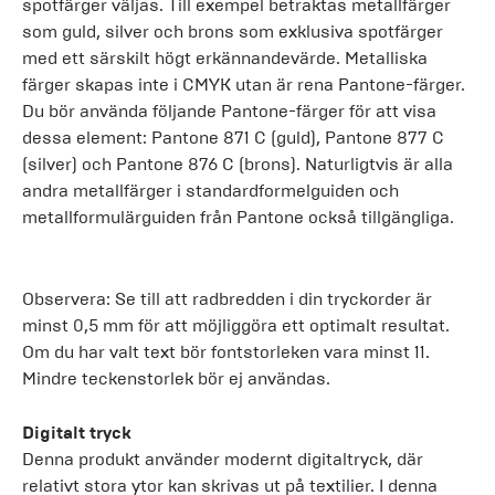
spotfärger väljas. Till exempel betraktas metallfärger
som guld, silver och brons som exklusiva spotfärger
med ett särskilt högt erkännandevärde. Metalliska
färger skapas inte i CMYK utan är rena Pantone-färger.
Du bör använda följande Pantone-färger för att visa
dessa element: Pantone 871 C (guld), Pantone 877 C
(silver) och Pantone 876 C (brons). Naturligtvis är alla
andra metallfärger i standardformelguiden och
metallformulärguiden från Pantone också tillgängliga.
Observera: Se till att radbredden i din tryckorder är
minst 0,5 mm för att möjliggöra ett optimalt resultat.
Om du har valt text bör fontstorleken vara minst 11.
Mindre teckenstorlek bör ej användas.
Digitalt tryck
Denna produkt använder modernt digitaltryck, där
relativt stora ytor kan skrivas ut på textilier. I denna