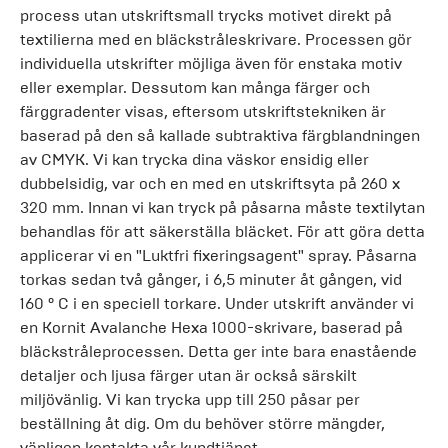
process utan utskriftsmall trycks motivet direkt på
textilierna med en bläckstråleskrivare. Processen gör
individuella utskrifter möjliga även för enstaka motiv
eller exemplar. Dessutom kan många färger och
färggradenter visas, eftersom utskriftstekniken är
baserad på den så kallade subtraktiva färgblandningen
av CMYK. Vi kan trycka dina väskor ensidig eller
dubbelsidig, var och en med en utskriftsyta på 260 x
320 mm. Innan vi kan tryck på påsarna måste textilytan
behandlas för att säkerställa bläcket. För att göra detta
applicerar vi en "Luktfri fixeringsagent" spray. Påsarna
torkas sedan två gånger, i 6,5 minuter åt gången, vid
160 ° C i en speciell torkare. Under utskrift använder vi
en Kornit Avalanche Hexa 1000-skrivare, baserad på
bläckstråleprocessen. Detta ger inte bara enastående
detaljer och ljusa färger utan är också särskilt
miljövänlig. Vi kan trycka upp till 250 påsar per
beställning åt dig. Om du behöver större mängder,
vänligen kontakta vår kundtjänst.