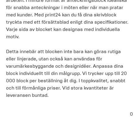
arbeten. I mindre format är anteckningsblock idealiska
för snabba anteckningar i möten eller när man pratar
med kunder. Med print24 kan du få dina skrivblock
tryckta med ett försättsblad enligt dina specifikationer.
Varje sida av blocket kan designas med individuella
motiv.
Detta innebär att blocken inte bara kan göras rutiga
eller linjerade, utan också kan användas för
varumärkesbyggande och designidéer. Anpassa dina
block individuellt till din målgrupp. Vi trycker upp till 20
000 block per beställning åt dig. I toppkvalitet, snabbt
och till förmånliga priser. Vid stora kvantiteter är
leveransen buntad.
0