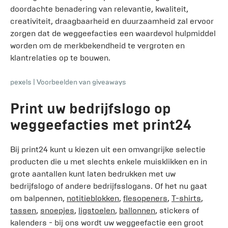
doordachte benadering van relevantie, kwaliteit,
creativiteit, draagbaarheid en duurzaamheid zal ervoor
zorgen dat de weggeefacties een waardevol hulpmiddel
worden om de merkbekendheid te vergroten en
klantrelaties op te bouwen.
pexels
|
Voorbeelden van giveaways
Print uw bedrijfslogo op
weggeefacties met print24
Bij print24 kunt u kiezen uit een omvangrijke selectie
producten die u met slechts enkele muisklikken en in
grote aantallen kunt laten bedrukken met uw
bedrijfslogo of andere bedrijfsslogans. Of het nu gaat
om balpennen,
notitieblokken
,
flesopeners
,
T-shirts
,
tassen
,
snoepjes
,
ligstoelen
,
ballonnen
, stickers of
kalenders - bij ons wordt uw weggeefactie een groot