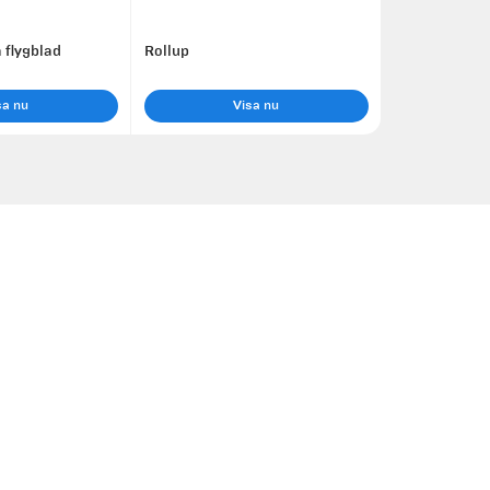
a flygblad
Rollup
sa nu
Visa nu