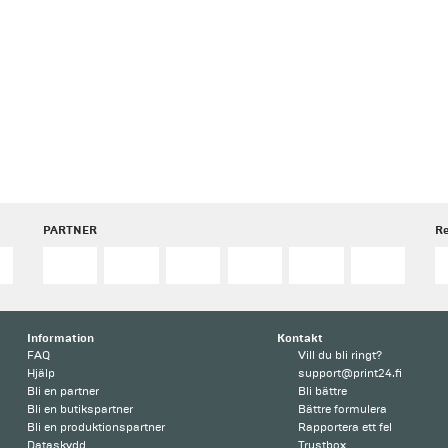
PARTNER
R
Information
Kontakt
FAQ
Vill du bli ringt?
Hjälp
support@print24.fi
Bli en partner
Bli bättre
Bli en butikspartner
Bättre formulera
Bli en produktionspartner
Rapportera ett fel
Dataskydd
Trustbox