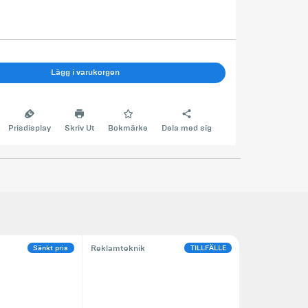
Lägg i varukorgen
Prisdisplay
Skriv Ut
Bokmärke
Dela med sig
Sänkt pris
TILLFÄLLE
Reklamteknik