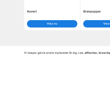
Kuvert
Brevpapper
Visa nu
Visa
affischer
broschy
Vi skapar gärna andra trycksaker åt dig, t.ex.
,