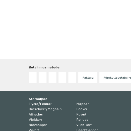
Betalningsmetoder
Faktura
Förskottsbetalning
Storsäljare
Flyers/Foldrar
Mappar
Broschyrer/Magasin
Böcker
Affischer
Kuvert
Visitkort
Rollups
Brevpapper
Vikta kort
Vykort
Beachflaggor