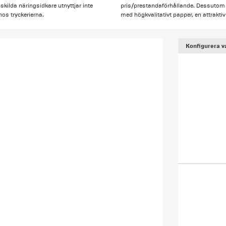
skilda näringsidkare utnyttjar inte
pris/prestandaförhållande. Dessutom f
os tryckerierna.
med högkvalitativt papper, en attraktiv
Konfigurera v