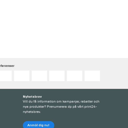
eferenser
Nyhetsbrev
Vill du få information om kampanjer, rabatter och
nya produkter? Prenumerera dp på vårt print24-
nyhetsbrev.
Anmäl dig nu!