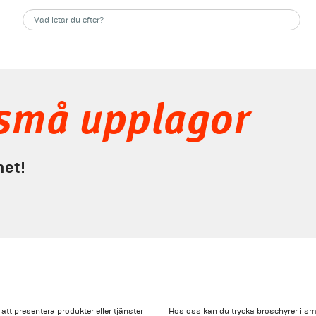
 små upplagor
het!
att presentera produkter eller tjänster
Hos oss kan du trycka broschyrer i sm