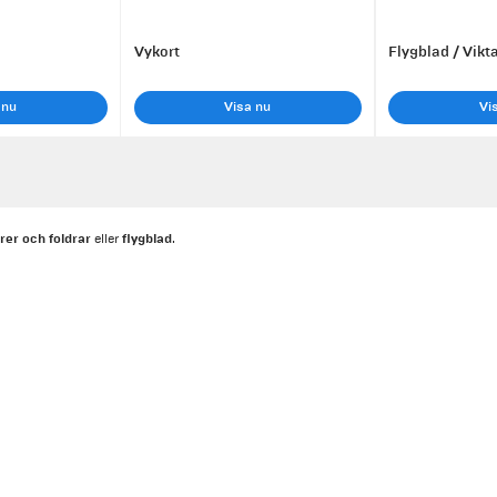
Vykort
Flygblad / Vikt
 nu
Visa nu
Vi
rer och foldrar
flygblad
eller
.