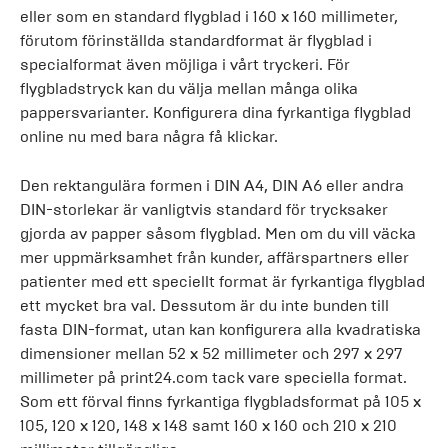
eller som en standard flygblad i 160 x 160 millimeter,
förutom förinställda standardformat är flygblad i
specialformat även möjliga i vårt tryckeri. För
flygbladstryck kan du välja mellan många olika
pappersvarianter. Konfigurera dina fyrkantiga flygblad
online nu med bara några få klickar.
Den rektangulära formen i DIN A4, DIN A6 eller andra
DIN-storlekar är vanligtvis standard för trycksaker
gjorda av papper såsom flygblad. Men om du vill väcka
mer uppmärksamhet från kunder, affärspartners eller
patienter med ett speciellt format är fyrkantiga flygblad
ett mycket bra val. Dessutom är du inte bunden till
fasta DIN-format, utan kan konfigurera alla kvadratiska
dimensioner mellan 52 x 52 millimeter och 297 x 297
millimeter på print24.com tack vare speciella format.
Som ett förval finns fyrkantiga flygbladsformat på 105 x
105, 120 x 120, 148 x 148 samt 160 x 160 och 210 x 210