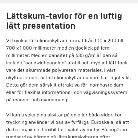
Lättskum-tavlor för en luftig
lätt presentation
Vi trycker lättskumskyltar i format från 100 x 200 till
700 x 1 000 millimeter med en tjocklek på fem
millimeter. Med en densitet på 635 g/m² är den så
kallade "sandwichpanelen" stabil och mycket lätt tack
vare det skummade polyuretan-materialet. I vårt
skyltsortiment är lättskumskyltar de som har lägst vikt.
Detta gör dem särskilt attraktiva för inomhusreklam
eller för flexibla informations- och vägvisningssystem
på mässor och evenemang.
Vi kan trycka dina skyltar på en eller båda sidor. För
tryckning använder vi oss av fyrfärgs-Euroskala, så att
du har maximal flexibilitet i valet av motiv. På begäran
rundar vi av hörnen på lättskumskyltarna efter