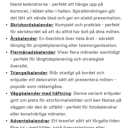
bland kalendrarna - perfekt att hänga upp på
kontoret, i köket eller i hallen. Spiralbindningen gör
det lätt att vända blad och ger en stabil presentation.
Skrivbordskalender
: Kompakt och praktisk - perfekt
för skrivbordet så att du alltid har koll på dina möten.
Årskalender
: En överblick över hela året - särskilt
lämplig för projektplanering eller teamorganisation.
Flermånadskalender
: Visar flera månader samtidigt
- perfekt för långtidsplanering och strategisk
översikt.
Triangelkalender
: Står stadigt på bordet och
erbjuder ett dekorativt sätt att presentera möten -
populär som reklamgåva.
Väggkalender med häftning
: Denna variant erbjuder
gott om plats för storformatsbilder och kan fästas på
väggen när den är utfälld - perfekt för fotokalendrar
eller konstnärliga mönster.
Adventskalendrar
: Ett kreativt sätt att förgylla tiden
före jul - med bilder, små överraskningar eller